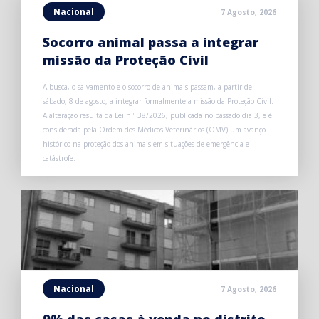
Nacional
7 Agosto, 2026
Socorro animal passa a integrar
missão da Proteção Civil
A busca, o salvamento e o socorro de animais passam, a partir de
sábado, 8 de agosto, a integrar formalmente a missão da Proteção Civil.
A alteração resulta da Lei n.º 38/2026, publicada no passado dia 3, e é
considerada pela Ordem dos Médicos Veterinários (OMV) um avanço
histórico na proteção dos animais em situações de emergência e
catástrofe.
Nacional
7 Agosto, 2026