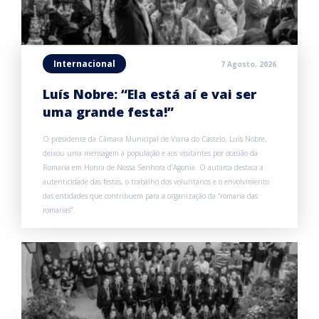
Internacional
7 Agosto, 2026
Luís Nobre: “Ela está aí e vai ser
uma grande festa!”
O presidente da Câmara Municipal de Viana do Castelo, Luís Nobre,
deixou uma mensagem à população e aos visitantes por ocasião da
Romaria em Honra de Nossa Senhora d’Agonia. O autarca destaca a
autenticidade das festas, o trabalho dos voluntários e o envolvimento
das entidades que contribuem para a organização da “romaria das
romarias”.