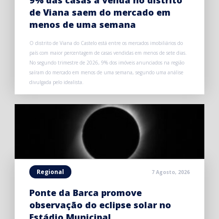
9% das casas à venda no distrito
de Viana saem do mercado em
menos de uma semana
O distrito de Viana do Castelo está entre os mercados imobiliários do
país com maior percentagem de casas vendidas em menos de sete dias.
No segundo trimestre de 2026, 9% dos imóveis anunciados na região
saíram do mercado em menos de uma semana, segundo uma análise
divulgada pelo idealista.
Regional
7 Agosto, 2026
Ponte da Barca promove
observação do eclipse solar no
Estádio Municipal