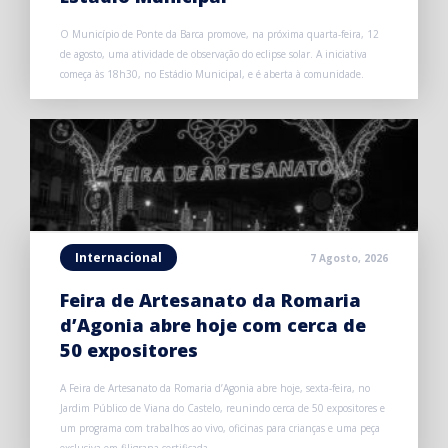
O Município de Ponte da Barca promove, na próxima quarta-feira, 12
de agosto, uma atividade de observação do eclipse solar. A iniciativa
começa às 18h30, no Estádio Municipal, e é aberta à comunidade.
Internacional
7 Agosto, 2026
Feira de Artesanato da Romaria
d’Agonia abre hoje com cerca de
50 expositores
A Feira de Artesanato da Romaria d’Agonia abre hoje, sexta-feira, no
Jardim Público de Viana do Castelo, reunindo cerca de 50 expositores e
um programa com trabalhos ao vivo, oficinas para crianças e uma peça