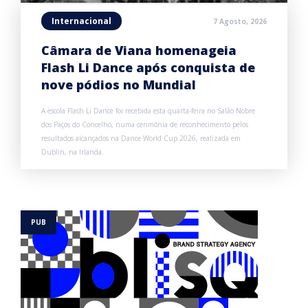
Internacional
7 Agosto, 2026
Câmara de Viana homenageia
Flash Li Dance após conquista de
nove pódios no Mundial
A escola Flash Li Dance foi recebida esta quarta-feira no Salão Nobre
dos Paços do Concelho, numa cerimónia de reconhecimento pelos
resultados alcançados na Dance World Cup 2026, realizada em
Dublin, na Irlanda.