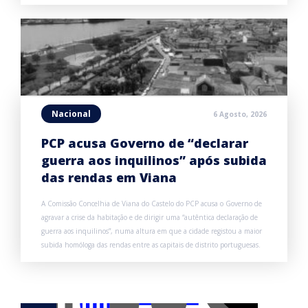
Nacional
6 Agosto, 2026
PCP acusa Governo de “declarar
guerra aos inquilinos” após subida
das rendas em Viana
A Comissão Concelhia de Viana do Castelo do PCP acusa o Governo de
agravar a crise da habitação e de dirigir uma “autêntica declaração de
guerra aos inquilinos”, numa altura em que a cidade registou a maior
subida homóloga das rendas entre as capitais de distrito portuguesas.