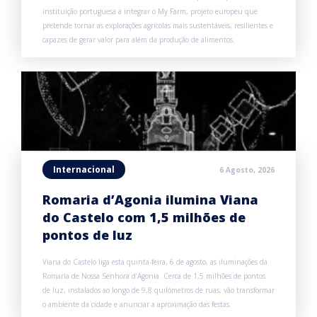
instituição portuguesa a integrar o My Farm, projeto europeu que
pretende tornar as explorações agrícolas mais sustentáveis, resilientes e
capazes de gerar valor para além da produção de alimentos.
Internacional
6 Agosto, 2026
Romaria d’Agonia ilumina Viana
do Castelo com 1,5 milhões de
pontos de luz
Viana do Castelo liga esta quinta-feira, 6 de agosto, as iluminações da
Romaria de Nossa Senhora d’Agonia. Cerca de 1,5 milhões de pontos
de luz, instalados ao longo de 9,8 quilómetros de ruas, vão transformar
o ambiente da cidade e anunciar a aproximação das festas.