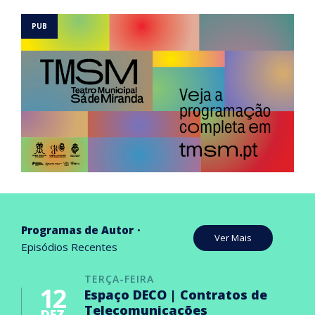
Programas de Autor
Ver Mais
Episódios Recentes
TERÇA-FEIRA
12
Espaço DECO | Contratos de
Telecomunicações
DEZ