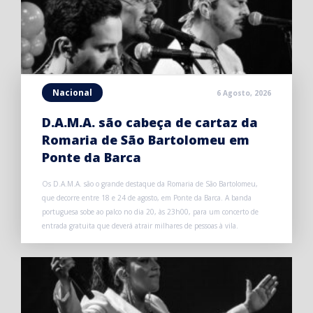
Nacional
6 Agosto, 2026
D.A.M.A. são cabeça de cartaz da
Romaria de São Bartolomeu em
Ponte da Barca
Os D.A.M.A. são o grande destaque da Romaria de São Bartolomeu,
que decorre entre 18 e 24 de agosto, em Ponte da Barca. A banda
portuguesa sobe ao palco no dia 20, às 23h00, para um concerto de
entrada gratuita que deverá atrair milhares de pessoas à vila.