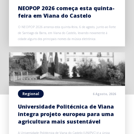
NEOPOP 2026 começa esta quinta-
feira em Viana do Castelo
O NEOPOP 2026 arranca esta quinta-feira, 6 de agosto, junto ao Forte
de Santiago da Barra, em Viana do Castelo, levando novamente à
cidade alguns dos principais nomes da música eletrónica.
Regional
6 Agosto, 2026
Universidade Politécnica de Viana
integra projeto europeu para uma
agricultura mais sustentável
A Universidade Politécnica de Viana do Castelo (UNIPVC) é a única