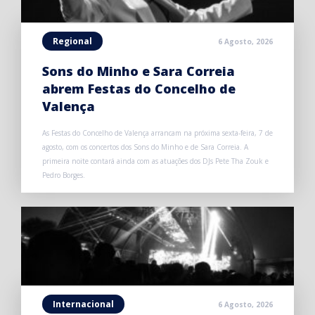
Regional
6 Agosto, 2026
Sons do Minho e Sara Correia
abrem Festas do Concelho de
Valença
As Festas do Concelho de Valença arrancam na próxima sexta-feira, 7 de
agosto, com os concertos dos Sons do Minho e de Sara Correia. A
primeira noite contará ainda com as atuações dos DJs Pete Tha Zouk e
Pedro Borges.
Internacional
6 Agosto, 2026