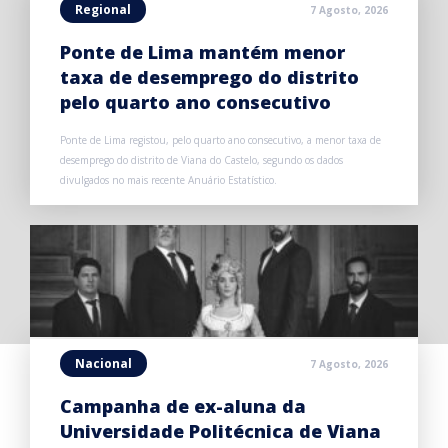
Regional
7 Agosto, 2026
Ponte de Lima mantém menor
taxa de desemprego do distrito
pelo quarto ano consecutivo
Ponte de Lima registou, pelo quarto ano consecutivo, a menor taxa de
desemprego do distrito de Viana do Castelo, segundo os dados
divulgados no mais recente Anuário Estatístico.
Nacional
7 Agosto, 2026
Campanha de ex-aluna da
Universidade Politécnica de Viana