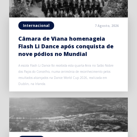
Internacional
7 Agosto, 2026
Câmara de Viana homenageia
Flash Li Dance após conquista de
nove pódios no Mundial
A escola Flash Li Dance foi recebida esta quarta-feira no Salão Nobre
dos Paços do Concelho, numa cerimónia de reconhecimento pelos
resultados alcançados na Dance World Cup 2026, realizada em
Dublin, na Irlanda.