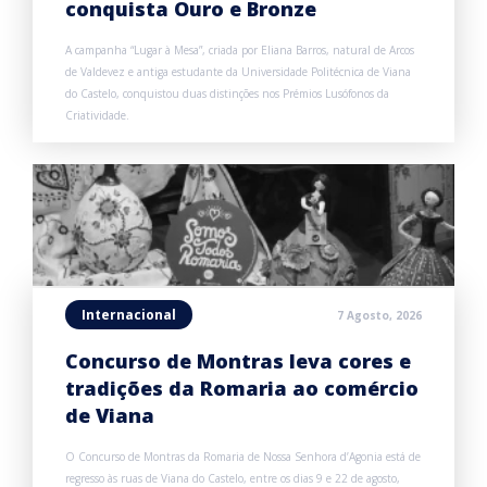
conquista Ouro e Bronze
A campanha “Lugar à Mesa”, criada por Eliana Barros, natural de Arcos
de Valdevez e antiga estudante da Universidade Politécnica de Viana
do Castelo, conquistou duas distinções nos Prémios Lusófonos da
Criatividade.
Internacional
7 Agosto, 2026
Concurso de Montras leva cores e
tradições da Romaria ao comércio
de Viana
O Concurso de Montras da Romaria de Nossa Senhora d’Agonia está de
regresso às ruas de Viana do Castelo, entre os dias 9 e 22 de agosto,