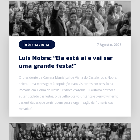
Internacional
7 Agosto, 2026
Luís Nobre: “Ela está aí e vai ser
uma grande festa!”
O presidente da Câmara Municipal de Viana do Castelo, Luís Nobre,
deixou uma mensagem à população e aos visitantes por ocasião da
Romaria em Honra de Nossa Senhora d’Agonia. O autarca destaca a
autenticidade das festas, o trabalho dos voluntários e o envolvimento
das entidades que contribuem para a organização da “romaria das
romarias”.