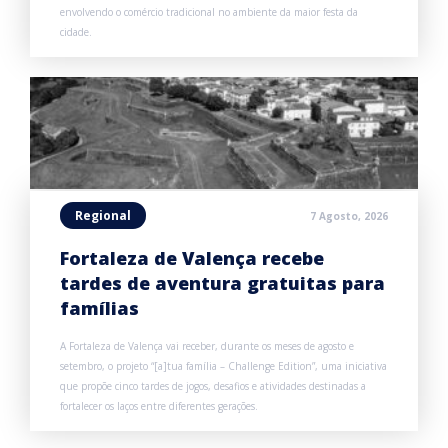
envolvendo o comércio tradicional no ambiente da maior festa da
cidade.
Regional
7 Agosto, 2026
Fortaleza de Valença recebe
tardes de aventura gratuitas para
famílias
A Fortaleza de Valença vai receber, durante os meses de agosto e
setembro, o projeto “[a]tua família – Challenge Edition”, uma iniciativa
que propõe cinco tardes de jogos, desafios e atividades destinadas a
fortalecer os laços entre diferentes gerações.