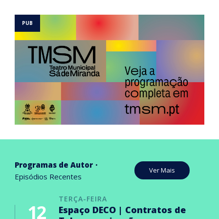
Programas de Autor
Ver Mais
Episódios Recentes
TERÇA-FEIRA
12
Espaço DECO | Contratos de