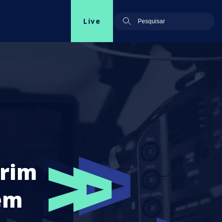
Live
orim
 em