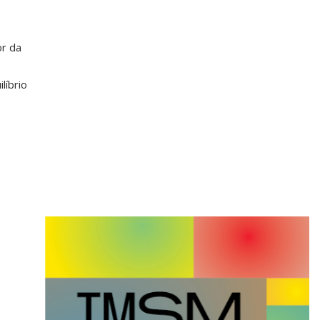
or da
líbrio