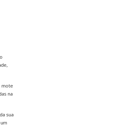
do
ade,
o mote
das na
 da sua
e um