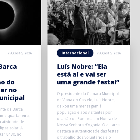
Internacional
7 Agosto, 2026
7 Agosto, 2026
Barca
Luís Nobre: “Ela
está aí e vai ser
ão do
uma grande festa!”
lar no
O presidente da Câmara Municipal
unicipal
de Viana do Castelo, Luís Nobre,
deixou uma mensagem à
onte da Barca
população e aos visitantes por
ma quarta-feira,
ocasião da Romaria em Honra de
 atividade de
Nossa Senhora d’Agonia. O autarca
ipse solar. A
destaca a autenticidade das festas,
 às 18h30, no
o trabalho dos voluntários e o