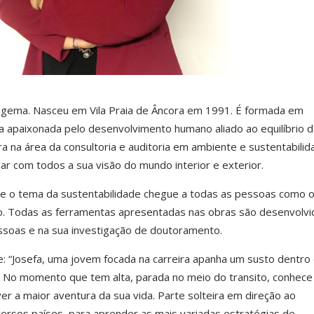
 gema. Nasceu em Vila Praia de Âncora em 1991. É formada em
 apaixonada pelo desenvolvimento humano aliado ao equilíbrio 
ra na área da consultoria e auditoria em ambiente e sustentabilid
ar com todos a sua visão do mundo interior e exterior.
e o tema da sustentabilidade chegue a todas as pessoas como 
rio. Todas as ferramentas apresentadas nas obras são desenvolvi
essoas e na sua investigação de doutoramento.
se: “Josefa, uma jovem focada na carreira apanha um susto dentro
l. No momento que tem alta, parada no meio do transito, conhec
ver a maior aventura da sua vida. Parte solteira em direção ao
ersos países, para aprender as mais variadas estratégias de