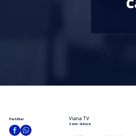
C
Viana TV
Partilhar
2 min. leitura