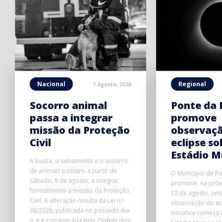
Nacional
Regional
7 Agosto, 2026
Socorro animal
Ponte da 
passa a integrar
promove
missão da Proteção
observaç
Civil
eclipse so
Estádio M
A busca, o salvamento e o socorro
de animais passam, a partir de
O Município de P
sábado, 8 de agosto, a integrar
promove, na próxi
formalmente a missão da Proteção
12 de agosto, uma
Civil. A alteração resulta da Lei n.º
observação do ecl
38/2026, publicada no passado dia
iniciativa começa
3, e é considerada pela Ordem dos