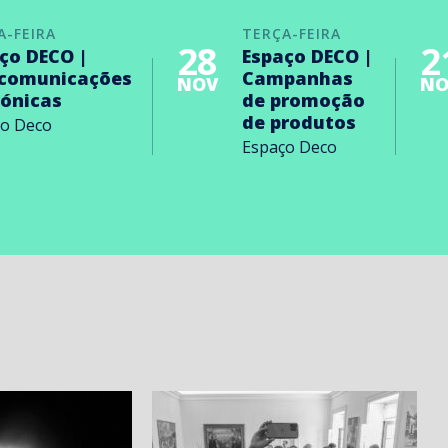
A-FEIRA
TERÇA-FEIRA
28
2
ço DECO |
Espaço DECO |
ecomunicações
Campanhas
NOV
NO
rónicas
de promoção
de produtos
ço Deco
Espaço Deco