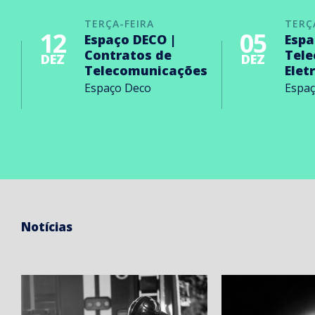
TERÇA-FEIRA
TERÇ
12
05
Espaço DECO |
Espa
Contratos de
Tel
DEZ
DEZ
Telecomunicações
Elet
Espaço Deco
Espa
Notícias