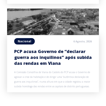
Nacional
6 Agosto, 2026
PCP acusa Governo de “declarar
guerra aos inquilinos” após subida
das rendas em Viana
A Comissão Concelhia de Viana do Castelo do PCP acusa o Governo de
agravar a crise da habitação e de dirigir uma “autêntica declaração de
guerra aos inquilinos”, numa altura em que a cidade registou a maior
subida homóloga das rendas entre as capitais de distrito portuguesas.