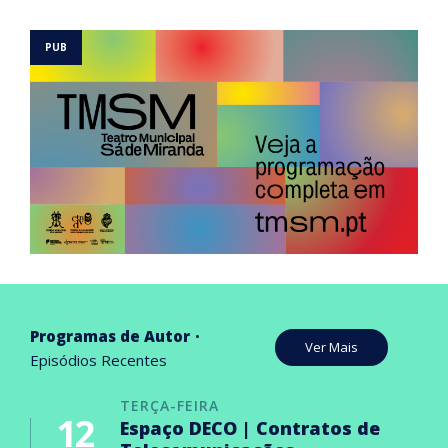
Programas de Autor
Ver Mais
Episódios Recentes
TERÇA-FEIRA
12
Espaço DECO | Contratos de