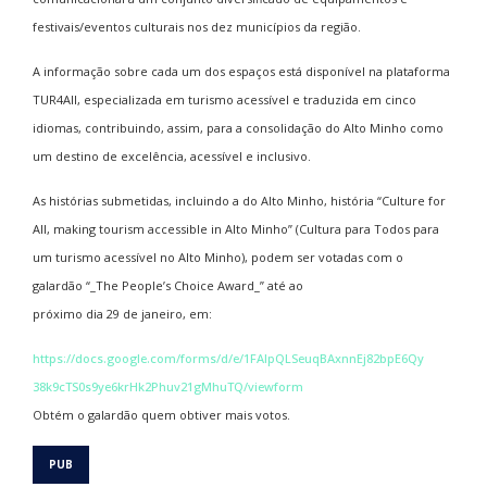
festivais/eventos culturais nos dez municípios da região.
A informação sobre cada um dos espaços está disponível na plataforma
TUR4All, especializada em turismo acessível e traduzida em cinco
idiomas, contribuindo, assim, para a consolidação do Alto Minho como
um destino de excelência, acessível e inclusivo.
As histórias submetidas, incluindo a do Alto Minho, história “Culture for
All, making tourism accessible in Alto Minho” (Cultura para Todos para
um turismo acessível no Alto Minho), podem ser votadas com o
galardão “_The People’s Choice Award_” até ao
próximo dia 29 de janeiro, em:
https://docs.google.com/forms/
d/e/1FAIpQLSeuqBAxnnEj82bpE6Qy
38k9cTS0s9ye6krHk2Phuv21gMhuTQ
/viewform
Obtém o galardão quem obtiver mais votos.