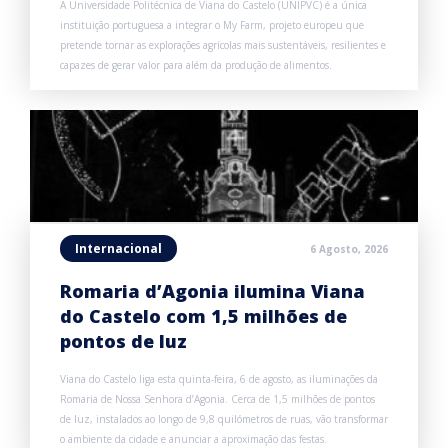
A Universidade Politécnica de Viana do Castelo (UNIPVC) é a única
instituição portuguesa a integrar o My Farm, projeto europeu que
pretende tornar as explorações agrícolas mais sustentáveis, resilientes e
capazes de gerar valor para além da produção de alimentos.
Internacional
6 Agosto, 2026
Romaria d’Agonia ilumina Viana
do Castelo com 1,5 milhões de
pontos de luz
Viana do Castelo liga esta quinta-feira, 6 de agosto, as iluminações da
Romaria de Nossa Senhora d’Agonia. Cerca de 1,5 milhões de pontos
de luz, instalados ao longo de 9,8 quilómetros de ruas, vão transformar
o ambiente da cidade e anunciar a aproximação das festas.