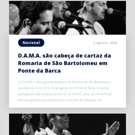
Nacional
6 Agosto, 2026
D.A.M.A. são cabeça de cartaz da
Romaria de São Bartolomeu em
Ponte da Barca
Os D.A.M.A. são o grande destaque da Romaria de São Bartolomeu,
que decorre entre 18 e 24 de agosto, em Ponte da Barca. A banda
portuguesa sobe ao palco no dia 20, às 23h00, para um concerto de
entrada gratuita que deverá atrair milhares de pessoas à vila.