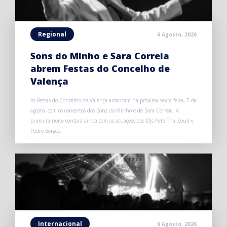
Regional
6 Agosto, 2026
Sons do Minho e Sara Correia
abrem Festas do Concelho de
Valença
As Festas do Concelho de Valença arrancam na próxima sexta-feira, 7 de
agosto, com os concertos dos Sons do Minho e de Sara Correia. A
primeira noite contará ainda com as atuações dos DJs Pete Tha Zouk e
Pedro Borges.
Internacional
6 Agosto, 2026