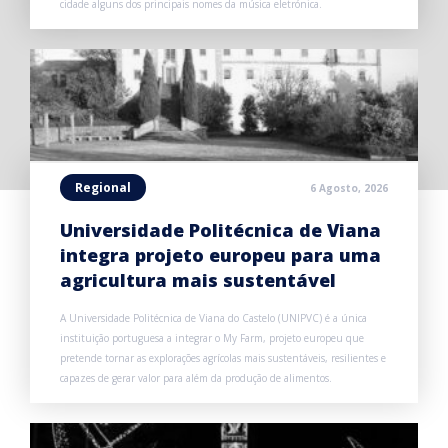
cidade alguns dos principais nomes da música eletrónica.
Regional
6 Agosto, 2026
Universidade Politécnica de Viana
integra projeto europeu para uma
agricultura mais sustentável
A Universidade Politécnica de Viana do Castelo (UNIPVC) é a única
instituição portuguesa a integrar o My Farm, projeto europeu que
pretende tornar as explorações agrícolas mais sustentáveis, resilientes e
capazes de gerar valor para além da produção de alimentos.