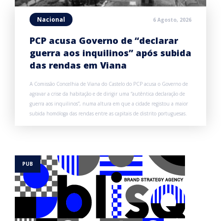
Nacional
6 Agosto, 2026
PCP acusa Governo de “declarar
guerra aos inquilinos” após subida
das rendas em Viana
A Comissão Concelhia de Viana do Castelo do PCP acusa o Governo de
agravar a crise da habitação e de dirigir uma “autêntica declaração de
guerra aos inquilinos”, numa altura em que a cidade registou a maior
subida homóloga das rendas entre as capitais de distrito portuguesas.