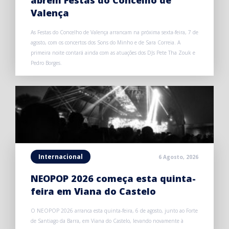
abrem Festas do Concelho de
Valença
As Festas do Concelho de Valença arrancam na próxima sexta-feira, 7 de
agosto, com os concertos dos Sons do Minho e de Sara Correia. A
primeira noite contará ainda com as atuações dos DJs Pete Tha Zouk e
Pedro Borges.
Internacional
6 Agosto, 2026
NEOPOP 2026 começa esta quinta-
feira em Viana do Castelo
O NEOPOP 2026 arranca esta quinta-feira, 6 de agosto, junto ao Forte
de Santiago da Barra, em Viana do Castelo, levando novamente à