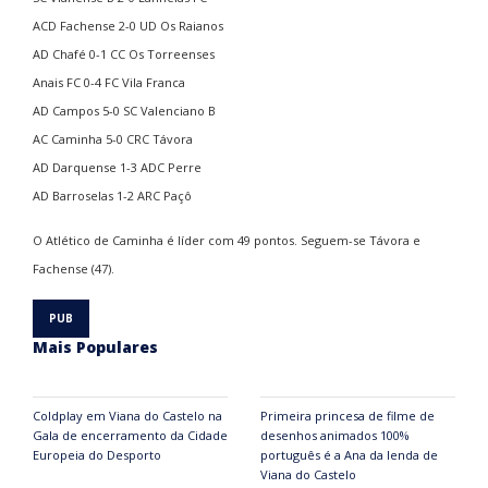
ACD Fachense 2-0 UD Os Raianos
AD Chafé 0-1 CC Os Torreenses
Anais FC 0-4 FC Vila Franca
AD Campos 5-0 SC Valenciano B
AC Caminha 5-0 CRC Távora
AD Darquense 1-3 ADC Perre
AD Barroselas 1-2 ARC Paçô
O Atlético de Caminha é líder com 49 pontos. Seguem-se Távora e
Fachense (47).
Mais Populares
Coldplay em Viana do Castelo na
Primeira princesa de filme de
Gala de encerramento da Cidade
desenhos animados 100%
Europeia do Desporto
português é a Ana da lenda de
Viana do Castelo