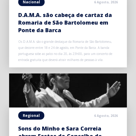
Nacional
6 Agosto, 2026
D.A.M.A. são cabeça de cartaz da
Romaria de São Bartolomeu em
Ponte da Barca
Os D.A.M.A. são o grande destaque da Romaria de São Bartolomeu,
que decorre entre 18 e 24 de agosto, em Ponte da Barca. A banda
portuguesa sobe ao palco no dia 20, às 23h00, para um concerto de
entrada gratuita que deverá atrair milhares de pessoas à vila.
Regional
6 Agosto, 2026
Sons do Minho e Sara Correia