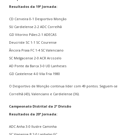
Resultados da 19ª Jornada:
CD Cerveira 0-1 Desportivo Monção
SU Cardielense 2-2 ADC Correlhã
GD Vitorino Piães 2-1 ADECAS
Deucriste SC 1-1 SC Courense
Âncora Praia FC 1-4 SC Valenciano
SC Melgacense 2-0 ACR Arcozelo
AD Ponte da Barca 3-0 UD Lanheses
GD Castelense 4-0 Vila Fria 1980
O Desportivo de Monção continua líder com 49 pontos. Seguem-se
Correlhã (43), Valenciano e Cardielense (36).
Campeonato Distrital da 2ª Divisão
Resultados da 20ª Jornada:
ADC Anha 3-0 Ilustre Caminha
SC Vianense B 2-0 Lanhelas FC