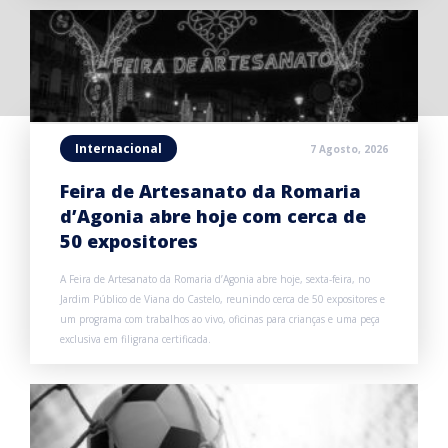
Internacional
7 Agosto, 2026
Feira de Artesanato da Romaria
d’Agonia abre hoje com cerca de
50 expositores
A Feira de Artesanato da Romaria d’Agonia abre hoje, sexta-feira, no
Jardim Público de Viana do Castelo, reunindo cerca de 50 expositores e
um programa com trabalhos ao vivo, oficinas para crianças e uma peça
exclusiva em filigrana certificada.