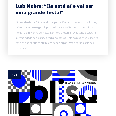
Luís Nobre: “Ela está aí e vai ser
uma grande festa!”
O presidente da Câmara Municipal de Viana do Castelo, Luís Nobre,
deixou uma mensagem à população e aos visitantes por ocasião da
Romaria em Honra de Nossa Senhora d’Agonia. O autarca destaca a
autenticidade das festas, o trabalho dos voluntários e o envolvimento
das entidades que contribuem para a organização da “romaria das
romarias”.