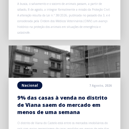
A busca, o salvamento e o socorro de animais passam, a partir de
sábado, 8 de agosto, a integrar formalmente a missão da Proteção Civil.
A alteração resulta da Lei n.º 38/2026, publicada no passado dia 3, e é
considerada pela Ordem dos Médicos Veterinários (OMV) um avanço
histórico na proteção dos animais em situações de emergência e
catástrofe.
Nacional
7 Agosto, 2026
9% das casas à venda no distrito
de Viana saem do mercado em
menos de uma semana
O distrito de Viana do Castelo está entre os mercados imobiliários do
país com maior percentagem de casas vendidas em menos de sete dias.