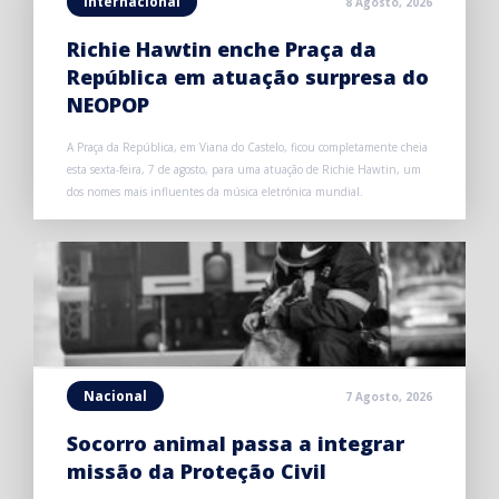
Internacional
8 Agosto, 2026
Richie Hawtin enche Praça da
República em atuação surpresa do
NEOPOP
A Praça da República, em Viana do Castelo, ficou completamente cheia
esta sexta-feira, 7 de agosto, para uma atuação de Richie Hawtin, um
dos nomes mais influentes da música eletrónica mundial.
Nacional
7 Agosto, 2026
Socorro animal passa a integrar
missão da Proteção Civil