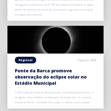
No segundo trimestre de 2026, 9% dos imóveis anunciados na região
saíram do mercado em menos de uma semana, segundo uma análise
divulgada pelo idealista.
Regional
7 Agosto, 2026
Ponte da Barca promove
observação do eclipse solar no
Estádio Municipal
O Município de Ponte da Barca promove, na próxima quarta-feira, 12
de agosto, uma atividade de observação do eclipse solar. A iniciativa
começa às 18h30, no Estádio Municipal, e é aberta à comunidade.