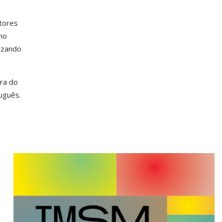
tores
mo
izando
ira do
uguês.