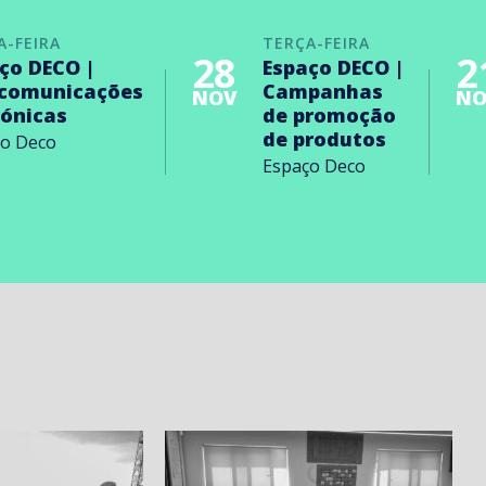
A-FEIRA
TERÇA-FEIRA
28
2
ço DECO |
Espaço DECO |
ecomunicações
Campanhas
NOV
NO
rónicas
de promoção
de produtos
ço Deco
Espaço Deco