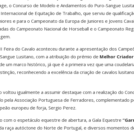
ge, o Concurso de Modelo e Andamentos do Puro-Sangue Lusita
nternacional de Equitação de Trabalho, que serviu de qualificaçã
ores e para o Campeonato da Europa de Juniores e Jovens Caval
nadas do Campeonato Nacional de Horseball e o Campeonato Regi
agem.
I Feira do Cavalo aconteceu durante a apresentação dos Campe
angue Lusitano, com a atribuição do prémio de
Melhor Criador
 de um marco histórico, já que é a primeira vez que uma coudelari
stinção, reconhecendo a excelência da criação de cavalos lusitan
 voltou igualmente a assumir destaque com a realização do Con
ido pela Associação Portuguesa de Ferradores, complementado 
peão europeu de forja, Sergio Perez.
do com o espetáculo equestre de abertura, a Gala Equestre
“Gar
o da raça autóctone do Norte de Portugal, e diversos momentos d