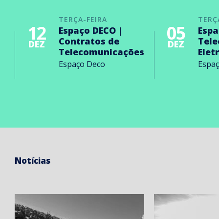
TERÇA-FEIRA
TERÇ
12
05
Espaço DECO |
Espa
Contratos de
Tel
DEZ
DEZ
Telecomunicações
Elet
Espaço Deco
Espa
Notícias