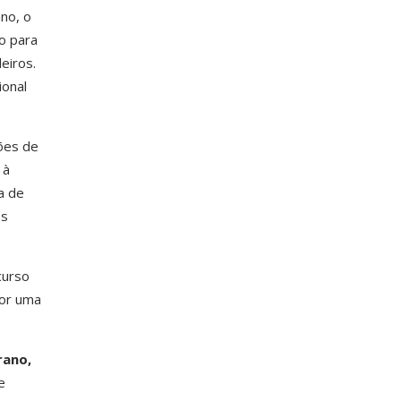
no, o
o para
eiros.
onal
ões de
à
a de
os
curso
por uma
rano,
e