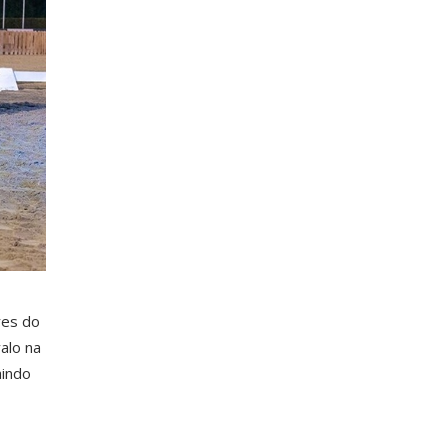
res do
alo na
aindo