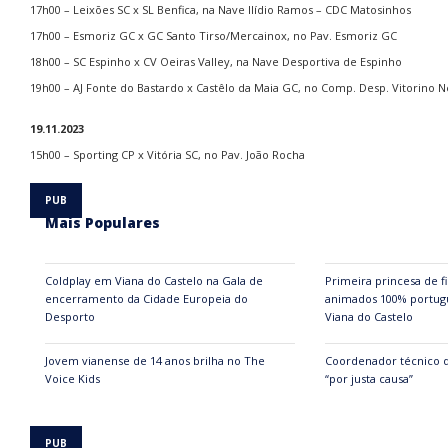
17h00 – Leixões SC x SL Benfica, na Nave Ilídio Ramos – CDC Matosinhos
17h00 – Esmoriz GC x GC Santo Tirso/Mercainox, no Pav. Esmoriz GC
18h00 – SC Espinho x CV Oeiras Valley, na Nave Desportiva de Espinho
19h00 – AJ Fonte do Bastardo x Castêlo da Maia GC, no Comp. Desp. Vitorino 
19.11.2023
15h00 – Sporting CP x Vitória SC, no Pav. João Rocha
Mais Populares
Coldplay em Viana do Castelo na Gala de
Primeira princesa de 
encerramento da Cidade Europeia do
animados 100% portugu
Desporto
Viana do Castelo
Jovem vianense de 14 anos brilha no The
Coordenador técnico 
Voice Kids
“por justa causa”