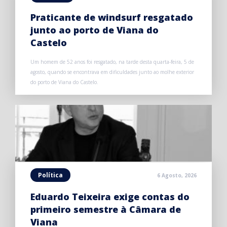
Praticante de windsurf resgatado
junto ao porto de Viana do
Castelo
Um homem de 52 anos foi resgatado, na tarde desta quarta-feira, 5 de
agosto, quando se encontrava em dificuldades junto ao molhe exterior
do porto de Viana do Castelo.
Política
6 Agosto, 2026
Eduardo Teixeira exige contas do
primeiro semestre à Câmara de
Viana