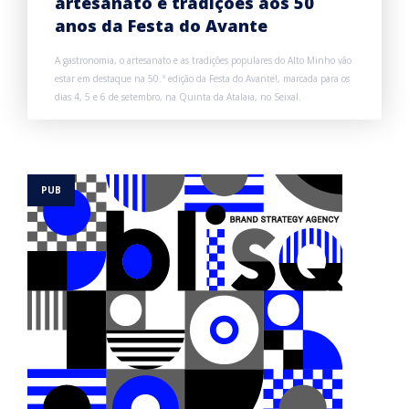
artesanato e tradições aos 50
anos da Festa do Avante
A gastronomia, o artesanato e as tradições populares do Alto Minho vão
estar em destaque na 50.ª edição da Festa do Avante!, marcada para os
dias 4, 5 e 6 de setembro, na Quinta da Atalaia, no Seixal.