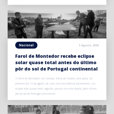
Nacional
5 Agosto, 2026
Farol de Montedor recebe eclipse
solar quase total antes do último
pôr do sol de Portugal continental
O Farol de Montedor, em Carreço, Viana do Castelo, será palco, no
próximo dia 12 de agosto, de uma rara coincidência astronómica: um
eclipse solar quase total, seguido, poucos minutos depois, pelo último
pôr do sol de Portugal continental.