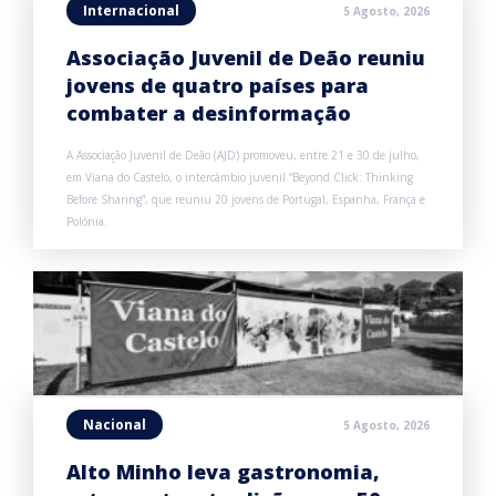
Internacional
5 Agosto, 2026
Associação Juvenil de Deão reuniu
jovens de quatro países para
combater a desinformação
A Associação Juvenil de Deão (AJD) promoveu, entre 21 e 30 de julho,
em Viana do Castelo, o intercâmbio juvenil “Beyond Click: Thinking
Before Sharing”, que reuniu 20 jovens de Portugal, Espanha, França e
Polónia.
Nacional
5 Agosto, 2026
Alto Minho leva gastronomia,