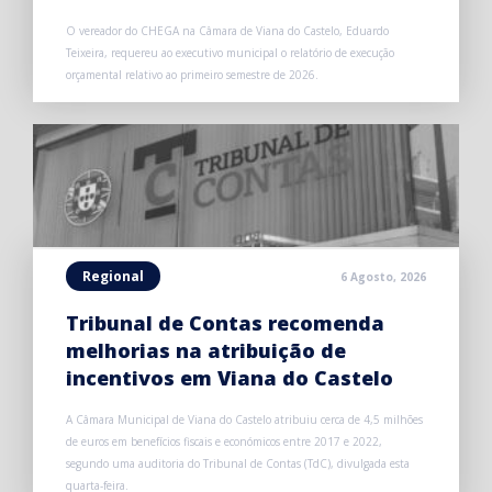
O vereador do CHEGA na Câmara de Viana do Castelo, Eduardo
Teixeira, requereu ao executivo municipal o relatório de execução
orçamental relativo ao primeiro semestre de 2026.
Regional
6 Agosto, 2026
Tribunal de Contas recomenda
melhorias na atribuição de
incentivos em Viana do Castelo
A Câmara Municipal de Viana do Castelo atribuiu cerca de 4,5 milhões
de euros em benefícios fiscais e económicos entre 2017 e 2022,
segundo uma auditoria do Tribunal de Contas (TdC), divulgada esta
quarta-feira.