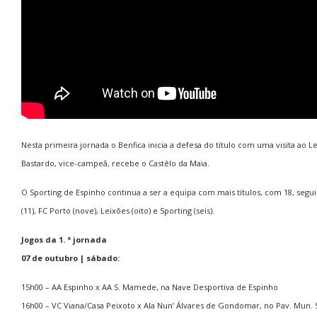
Nesta primeira jornada o Benfica inicia a defesa do título com uma visita ao Le
Bastardo, vice-campeã, recebe o Castêlo da Maia.
O Sporting de Espinho continua a ser a equipa com mais títulos, com 18, segui
(11), FC Porto (nove), Leixões (oito) e Sporting (seis).
Jogos da 1. ª jornada
07 de outubro | sábado:
15h00 – AA Espinho x AA S. Mamede, na Nave Desportiva de Espinho
16h00 – VC Viana/Casa Peixoto x Ala Nun’ Álvares de Gondomar, no Pav. Mun. S