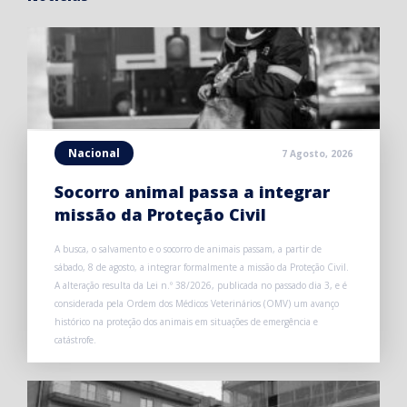
Nacional
7 Agosto, 2026
Socorro animal passa a integrar
missão da Proteção Civil
A busca, o salvamento e o socorro de animais passam, a partir de
sábado, 8 de agosto, a integrar formalmente a missão da Proteção Civil.
A alteração resulta da Lei n.º 38/2026, publicada no passado dia 3, e é
considerada pela Ordem dos Médicos Veterinários (OMV) um avanço
histórico na proteção dos animais em situações de emergência e
catástrofe.