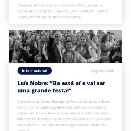
A Associação de Futebol de Viana do Castelo (AFVC) promove, no
próximo dia 12 de agosto, quarta-feira, uma atividade de futebol de
rua no Jardim da Marina, em Viana do Castelo.
Internacional
7 Agosto, 2026
Luís Nobre: “Ela está aí e vai ser
uma grande festa!”
O presidente da Câmara Municipal de Viana do Castelo, Luís Nobre,
deixou uma mensagem à população e aos visitantes por ocasião da
Romaria em Honra de Nossa Senhora d’Agonia. O autarca destaca a
autenticidade das festas, o trabalho dos voluntários e o envolvimento
das entidades que contribuem para a organização da “romaria das
romarias”.