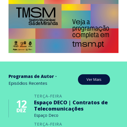
Programas de Autor
Ver Mais
Episódios Recentes
TERÇA-FEIRA
12
Espaço DECO | Contratos de
Telecomunicações
DEZ
Espaço Deco
TERÇA-FEIRA