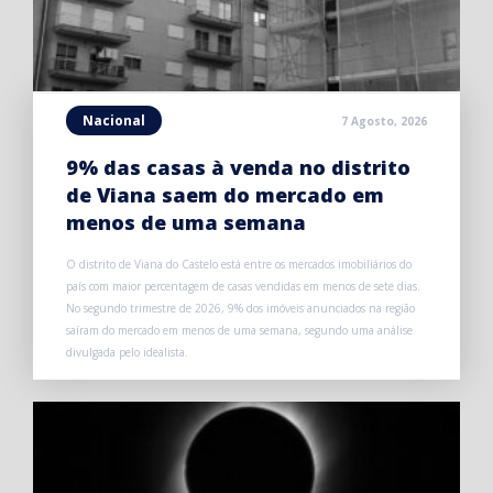
Nacional
7 Agosto, 2026
9% das casas à venda no distrito
de Viana saem do mercado em
menos de uma semana
O distrito de Viana do Castelo está entre os mercados imobiliários do
país com maior percentagem de casas vendidas em menos de sete dias.
No segundo trimestre de 2026, 9% dos imóveis anunciados na região
saíram do mercado em menos de uma semana, segundo uma análise
divulgada pelo idealista.