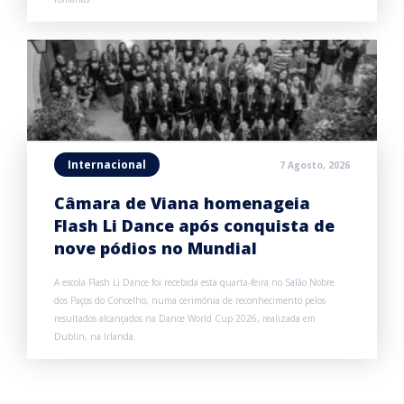
Internacional
7 Agosto, 2026
Câmara de Viana homenageia
Flash Li Dance após conquista de
nove pódios no Mundial
A escola Flash Li Dance foi recebida esta quarta-feira no Salão Nobre
dos Paços do Concelho, numa cerimónia de reconhecimento pelos
resultados alcançados na Dance World Cup 2026, realizada em
Dublin, na Irlanda.