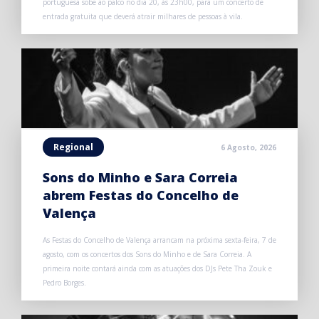
portuguesa sobe ao palco no dia 20, às 23h00, para um concerto de
entrada gratuita que deverá atrair milhares de pessoas à vila.
Regional
6 Agosto, 2026
Sons do Minho e Sara Correia
abrem Festas do Concelho de
Valença
As Festas do Concelho de Valença arrancam na próxima sexta-feira, 7 de
agosto, com os concertos dos Sons do Minho e de Sara Correia. A
primeira noite contará ainda com as atuações dos DJs Pete Tha Zouk e
Pedro Borges.