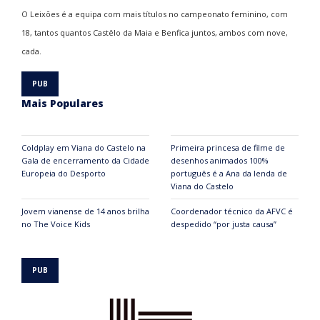
O Leixões é a equipa com mais títulos no campeonato feminino, com
18, tantos quantos Castêlo da Maia e Benfica juntos, ambos com nove,
cada.
Mais Populares
Coldplay em Viana do Castelo na
Primeira princesa de filme de
Gala de encerramento da Cidade
desenhos animados 100%
Europeia do Desporto
português é a Ana da lenda de
Viana do Castelo
Jovem vianense de 14 anos brilha
Coordenador técnico da AFVC é
no The Voice Kids
despedido “por justa causa”