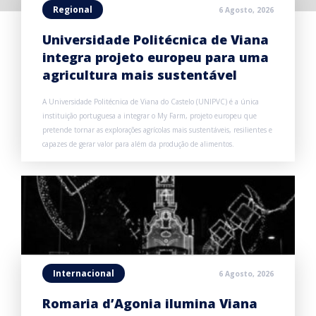
Regional
6 Agosto, 2026
Universidade Politécnica de Viana
integra projeto europeu para uma
agricultura mais sustentável
A Universidade Politécnica de Viana do Castelo (UNIPVC) é a única
instituição portuguesa a integrar o My Farm, projeto europeu que
pretende tornar as explorações agrícolas mais sustentáveis, resilientes e
capazes de gerar valor para além da produção de alimentos.
Internacional
6 Agosto, 2026
Romaria d’Agonia ilumina Viana