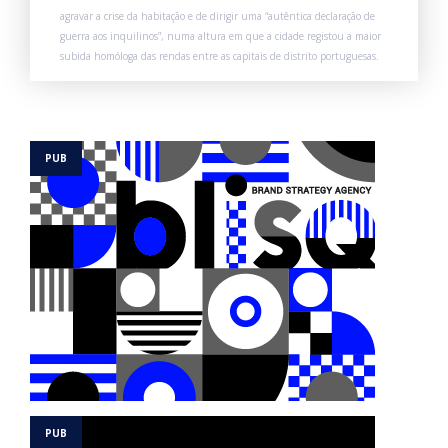
agravar a crise da habitação e de dirigir uma “autêntica declaração de
guerra aos inquilinos”, numa altura em que a cidade registou a maior
subida homóloga das rendas entre as capitais de distrito portuguesas.