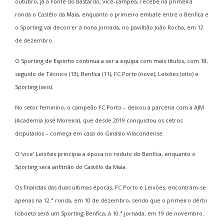
outubro, já a Fonte do Bastardo, vice-campeã, recebe na primeira
ronda o Castêlo da Maia, enquanto o primeiro embate entre o Benfica e
o Sporting vai decorrer à nona jornada, no pavilhão João Rocha, em 12
de dezembro.
O Sporting de Espinho continua a ser a equipa com mais títulos, com 18,
seguido de Técnico (13), Benfica (11), FC Porto (nove), Leixões (oito) e
Sporting (seis).
No setor feminino, o campeão FC Porto – deixou a parceria com a AJM
(Academia José Moreira), que desde 2019 conquistou os cetros
disputados – começa em casa do Ginásio Vilacondense.
O ‘vice’ Leixões principia a época no reduto do Benfica, enquanto o
Sporting será anfitrião do Castêlo da Maia.
Os finalistas das duas últimas épocas, FC Porto e Leixões, encontram-se
apenas na 12.ª ronda, em 10 de dezembro, sendo que o primeiro dérbi
lisboeta será um Sporting-Benfica, à 10.ª jornada, em 19 de novembro.