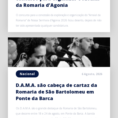
da Romaria d’Agonia
O concurso para a concessão da exploração e organização do “Arraial da
Romaria” de Nossa Senhora d’Agonia 2026 ficou deserto, depois de não
ter sido apresentada qualquer candidatura.
Nacional
6 Agosto, 2026
D.A.M.A. são cabeça de cartaz da
Romaria de São Bartolomeu em
Ponte da Barca
Os D.A.M.A. são o grande destaque da Romaria de São Bartolomeu,
que decorre entre 18 e 24 de agosto, em Ponte da Barca. A banda