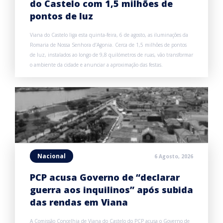
do Castelo com 1,5 milhões de
pontos de luz
Viana do Castelo liga esta quinta-feira, 6 de agosto, as iluminações da
Romaria de Nossa Senhora d’Agonia. Cerca de 1,5 milhões de pontos
de luz, instalados ao longo de 9,8 quilómetros de ruas, vão transformar
o ambiente da cidade e anunciar a aproximação das festas.
Nacional
6 Agosto, 2026
PCP acusa Governo de “declarar
guerra aos inquilinos” após subida
das rendas em Viana
A Comissão Concelhia de Viana do Castelo do PCP acusa o Governo de