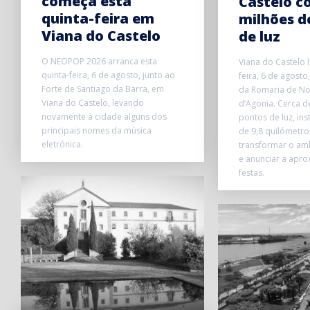
começa esta
Castelo c
quinta-feira em
milhões d
Viana do Castelo
de luz
O NEOPOP 2026 arranca esta
Viana do Castelo l
quinta-feira, 6 de agosto, junto ao
feira, 6 de agosto
Forte de Santiago da Barra, em
da Romaria de No
Viana do Castelo, levando
d’Agonia. Cerca d
novamente à cidade alguns dos
pontos de luz, in
principais nomes da música
de 9,8 quilómetro
eletrónica.
transformar o am
e anunciar a apr
festas.