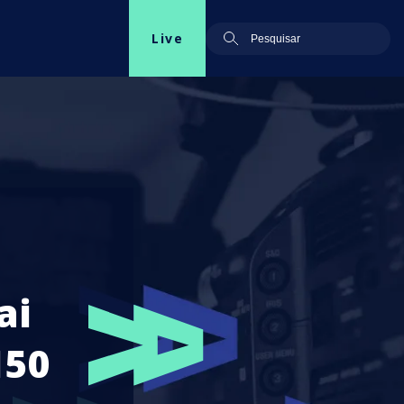
Live
ai
150