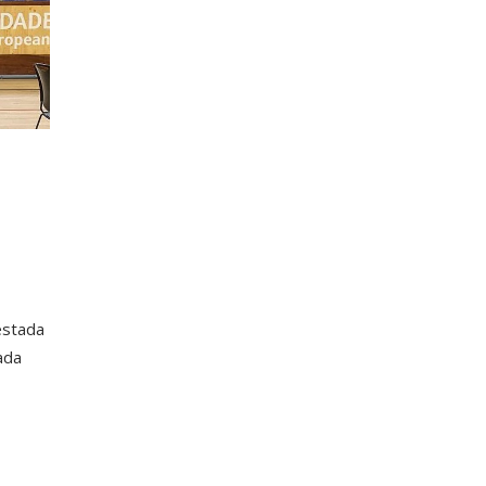
estada
ada