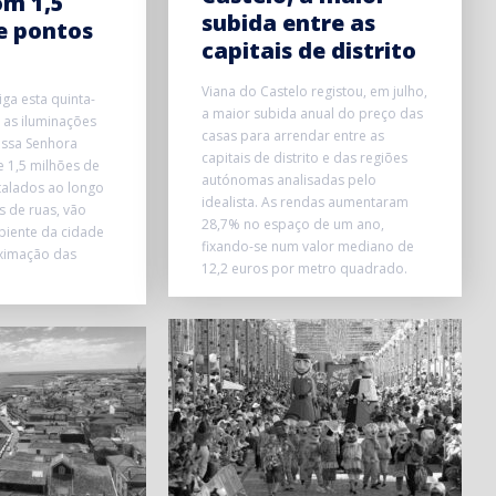
om 1,5
subida entre as
e pontos
capitais de distrito
Viana do Castelo registou, em julho,
iga esta quinta-
a maior subida anual do preço das
, as iluminações
casas para arrendar entre as
ssa Senhora
capitais de distrito e das regiões
e 1,5 milhões de
autónomas analisadas pelo
stalados ao longo
idealista. As rendas aumentaram
s de ruas, vão
28,7% no espaço de um ano,
biente da cidade
fixando-se num valor mediano de
oximação das
12,2 euros por metro quadrado.