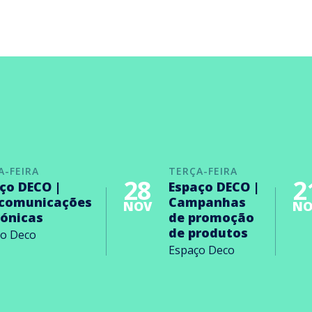
A-FEIRA
TERÇA-FEIRA
28
2
ço DECO |
Espaço DECO |
ecomunicações
Campanhas
NOV
NO
rónicas
de promoção
de produtos
ço Deco
Espaço Deco