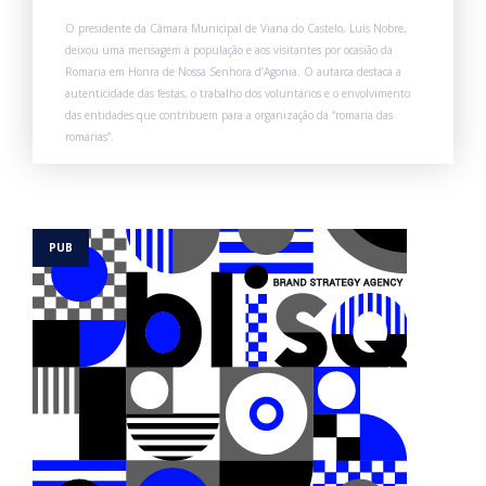
O presidente da Câmara Municipal de Viana do Castelo, Luís Nobre,
deixou uma mensagem à população e aos visitantes por ocasião da
Romaria em Honra de Nossa Senhora d’Agonia. O autarca destaca a
autenticidade das festas, o trabalho dos voluntários e o envolvimento
das entidades que contribuem para a organização da “romaria das
romarias”.