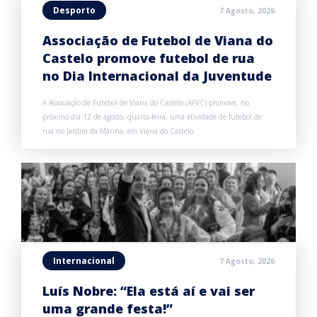
Desporto
7 Agosto, 2026
Associação de Futebol de Viana do
Castelo promove futebol de rua
no Dia Internacional da Juventude
A Associação de Futebol de Viana do Castelo (AFVC) promove, no
próximo dia 12 de agosto, quarta-feira, uma atividade de futebol de
rua no Jardim da Marina, em Viana do Castelo.
Internacional
7 Agosto, 2026
Luís Nobre: “Ela está aí e vai ser
uma grande festa!”