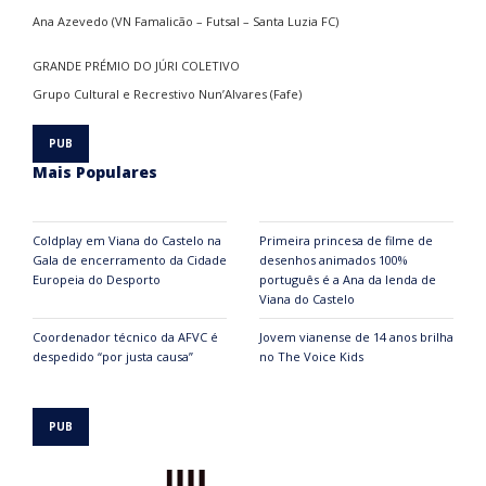
Ana Azevedo (VN Famalicão – Futsal – Santa Luzia FC)
GRANDE PRÉMIO DO JÚRI COLETIVO
Grupo Cultural e Recrestivo Nun’Alvares (Fafe)
Mais Populares
Coldplay em Viana do Castelo na
Primeira princesa de filme de
Gala de encerramento da Cidade
desenhos animados 100%
Europeia do Desporto
português é a Ana da lenda de
Viana do Castelo
Coordenador técnico da AFVC é
Jovem vianense de 14 anos brilha
despedido “por justa causa”
no The Voice Kids