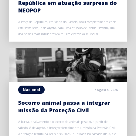
República em atuação surpresa do
NEOPOP
A Praça da República, em Viana do Castelo, ficou completamente cheia
esta sexta-feira, 7 de agosto, para uma atuação de Richie Hawtin, um
dos nomes mais influentes da música eletrónica mundial.
Nacional
7 Agosto, 2026
Socorro animal passa a integrar
missão da Proteção Civil
A busca, o salvamento e o socorro de animais passam, a partir de
sábado, 8 de agosto, a integrar formalmente a missão da Proteção Civil.
A alteração resulta da Lei n.º 38/2026, publicada no passado dia 3, e é