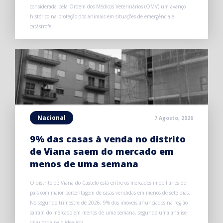
considerada pela Ordem dos Médicos Veterinários (OMV) um avanço
histórico na proteção dos animais em situações de emergência e
catástrofe.
Nacional
7 Agosto, 2026
9% das casas à venda no distrito
de Viana saem do mercado em
menos de uma semana
O distrito de Viana do Castelo está entre os mercados imobiliários do
país com maior percentagem de casas vendidas em menos de sete dias.
No segundo trimestre de 2026, 9% dos imóveis anunciados na região
saíram do mercado em menos de uma semana, segundo uma análise
divulgada pelo idealista.