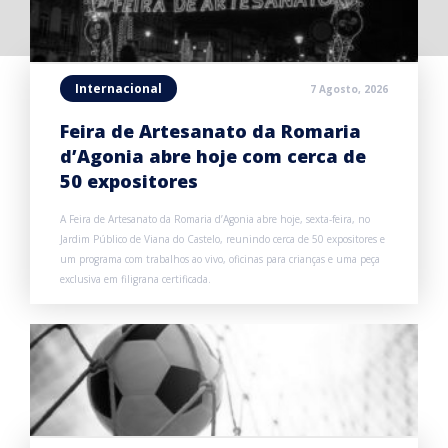
Internacional
7 Agosto, 2026
Feira de Artesanato da Romaria
d’Agonia abre hoje com cerca de
50 expositores
A Feira de Artesanato da Romaria d’Agonia abre hoje, sexta-feira, no
Jardim Público de Viana do Castelo, reunindo cerca de 50 expositores e
um programa com trabalhos ao vivo, oficinas para crianças e uma peça
exclusiva em filigrana certificada.