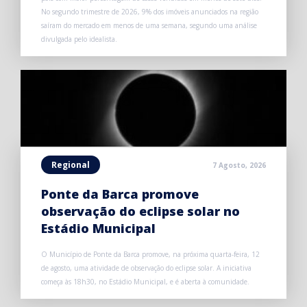
No segundo trimestre de 2026, 9% dos imóveis anunciados na região
saíram do mercado em menos de uma semana, segundo uma análise
divulgada pelo idealista.
Regional
7 Agosto, 2026
Ponte da Barca promove
observação do eclipse solar no
Estádio Municipal
O Município de Ponte da Barca promove, na próxima quarta-feira, 12
de agosto, uma atividade de observação do eclipse solar. A iniciativa
começa às 18h30, no Estádio Municipal, e é aberta à comunidade.