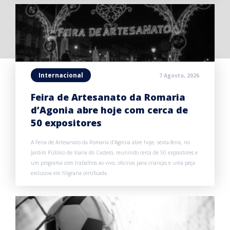
Internacional
7 Agosto, 2026
Feira de Artesanato da Romaria
d’Agonia abre hoje com cerca de
50 expositores
A Feira de Artesanato da Romaria d’Agonia abre hoje, sexta-feira, no
Jardim Público de Viana do Castelo, reunindo cerca de 50 expositores e
um programa com trabalhos ao vivo, oficinas para crianças e uma peça
exclusiva em filigrana certificada.