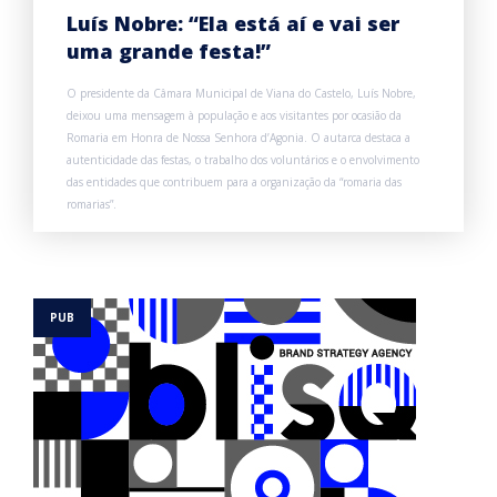
Luís Nobre: “Ela está aí e vai ser
uma grande festa!”
O presidente da Câmara Municipal de Viana do Castelo, Luís Nobre,
deixou uma mensagem à população e aos visitantes por ocasião da
Romaria em Honra de Nossa Senhora d’Agonia. O autarca destaca a
autenticidade das festas, o trabalho dos voluntários e o envolvimento
das entidades que contribuem para a organização da “romaria das
romarias”.