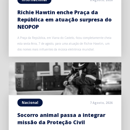
Richie Hawtin enche Praça da
República em atuação surpresa do
NEOPOP
A Praça da República, em Viana do Castelo, ficou completamente cheia
esta sexta-feira, 7 de agosto, para uma atuação de Richie Hawtin, um
dos nomes mais influentes da música eletrónica mundial.
Nacional
7 Agosto, 2026
Socorro animal passa a integrar
missão da Proteção Civil