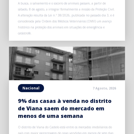
A busca, o salvamento e o socorro de animais passam, a partir de
sábado, 8 de agosto, a integrar formalmente a missão da Proteção Civil.
A alteração resulta da Lei n.º 38/2026, publicada no passado dia 3, e é
considerada pela Ordem dos Médicos Veterinários (OMV) um avanço
histórico na proteção dos animais em situações de emergência e
catástrofe.
Nacional
7 Agosto, 2026
9% das casas à venda no distrito
de Viana saem do mercado em
menos de uma semana
O distrito de Viana do Castelo está entre os mercados imobiliários do
país com maior percentagem de casas vendidas em menos de sete dias.