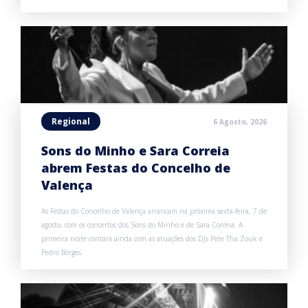
Regional
6 Agosto, 2026
Sons do Minho e Sara Correia
abrem Festas do Concelho de
Valença
As Festas do Concelho de Valença arrancam na próxima sexta-feira, 7 de
agosto, com os concertos dos Sons do Minho e de Sara Correia. A
primeira noite contará ainda com as atuações dos DJs Pete Tha Zouk e
Pedro Borges.