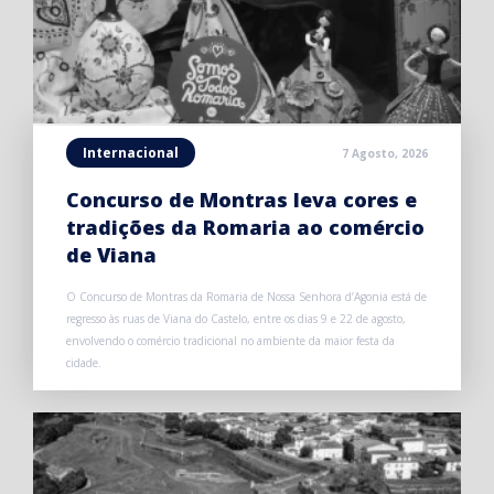
Internacional
7 Agosto, 2026
Concurso de Montras leva cores e
tradições da Romaria ao comércio
de Viana
O Concurso de Montras da Romaria de Nossa Senhora d’Agonia está de
regresso às ruas de Viana do Castelo, entre os dias 9 e 22 de agosto,
envolvendo o comércio tradicional no ambiente da maior festa da
cidade.