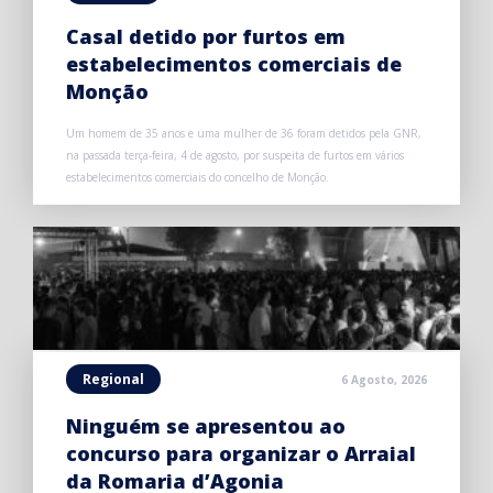
Casal detido por furtos em
estabelecimentos comerciais de
Monção
Um homem de 35 anos e uma mulher de 36 foram detidos pela GNR,
na passada terça-feira, 4 de agosto, por suspeita de furtos em vários
estabelecimentos comerciais do concelho de Monção.
Regional
6 Agosto, 2026
Ninguém se apresentou ao
concurso para organizar o Arraial
da Romaria d’Agonia