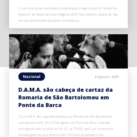
O concurso para a concessão da exploração e organização do “Arraial da
Romaria” de Nossa Senhora d’Agonia 2026 ficou deserto, depois de não
ter sido apresentada qualquer candidatura.
Nacional
6 Agosto, 2026
D.A.M.A. são cabeça de cartaz da
Romaria de São Bartolomeu em
Ponte da Barca
Os D.A.M.A. são o grande destaque da Romaria de São Bartolomeu,
que decorre entre 18 e 24 de agosto, em Ponte da Barca. A banda
portuguesa sobe ao palco no dia 20, às 23h00, para um concerto de
entrada gratuita que deverá atrair milhares de pessoas à vila.