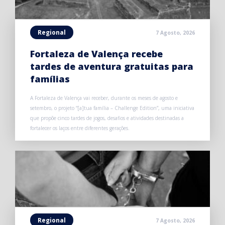
Regional
7 Agosto, 2026
Fortaleza de Valença recebe
tardes de aventura gratuitas para
famílias
A Fortaleza de Valença vai receber, durante os meses de agosto e
setembro, o projeto “[a]tua família – Challenge Edition”, uma iniciativa
que propõe cinco tardes de jogos, desafios e atividades destinadas a
fortalecer os laços entre diferentes gerações.
Regional
7 Agosto, 2026