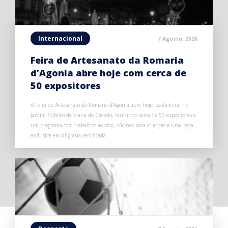
Internacional
7 Agosto, 2026
Feira de Artesanato da Romaria
d’Agonia abre hoje com cerca de
50 expositores
A Feira de Artesanato da Romaria d’Agonia abre hoje, sexta-feira, no
Jardim Público de Viana do Castelo, reunindo cerca de 50 expositores e
um programa com trabalhos ao vivo, oficinas para crianças e uma peça
exclusiva em filigrana certificada.