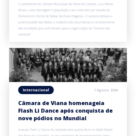
O presidente da Câmara Municipal de Viana do Castelo, Luís Nobre,
deixou uma mensagem à população e aos visitantes por ocasião da
Romaria em Honra de Nossa Senhora d’Agonia. O autarca destaca a
autenticidade das festas, o trabalho dos voluntários e o envolvimento
das entidades que contribuem para a organização da “romaria das
romarias”.
Internacional
7 Agosto, 2026
Câmara de Viana homenageia
Flash Li Dance após conquista de
nove pódios no Mundial
A escola Flash Li Dance foi recebida esta quarta-feira no Salão Nobre
dos Paços do Concelho, numa cerimónia de reconhecimento pelos