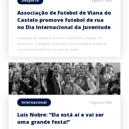
Desporto
7 Agosto, 2026
Associação de Futebol de Viana do
Castelo promove futebol de rua
no Dia Internacional da Juventude
A Associação de Futebol de Viana do Castelo (AFVC) promove, no
próximo dia 12 de agosto, quarta-feira, uma atividade de futebol de
rua no Jardim da Marina, em Viana do Castelo.
Internacional
7 Agosto, 2026
Luís Nobre: “Ela está aí e vai ser
uma grande festa!”