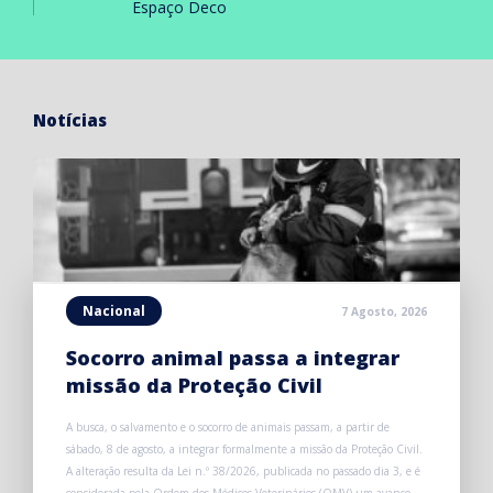
Espaço Deco
Notícias
Nacional
7 Agosto, 2026
Socorro animal passa a integrar
missão da Proteção Civil
A busca, o salvamento e o socorro de animais passam, a partir de
sábado, 8 de agosto, a integrar formalmente a missão da Proteção Civil.
A alteração resulta da Lei n.º 38/2026, publicada no passado dia 3, e é
considerada pela Ordem dos Médicos Veterinários (OMV) um avanço