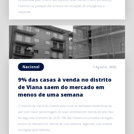
histórico na proteção dos animais em situações de emergência e
catástrofe.
Nacional
7 Agosto, 2026
9% das casas à venda no distrito
de Viana saem do mercado em
menos de uma semana
O distrito de Viana do Castelo está entre os mercados imobiliários do
país com maior percentagem de casas vendidas em menos de sete dias.
No segundo trimestre de 2026, 9% dos imóveis anunciados na região
saíram do mercado em menos de uma semana, segundo uma análise
divulgada pelo idealista.