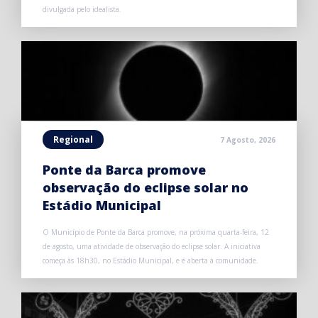
divulgada pelo idealista.
Regional
7 Agosto, 2026
Ponte da Barca promove
observação do eclipse solar no
Estádio Municipal
O Município de Ponte da Barca promove, na próxima quarta-feira, 12
de agosto, uma atividade de observação do eclipse solar. A iniciativa
começa às 18h30, no Estádio Municipal, e é aberta à comunidade.