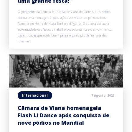
uma grande festa!”
O presidente da Câmara Municipal de Viana do Castelo, Luís Nobre,
deixou uma mensagem à população e aos visitantes por ocasião da
Romaria em Honra de Nossa Senhora d’Agonia. O autarca destaca a
autenticidade das festas, o trabalho dos voluntários e o envolvimento
das entidades que contribuem para a organização da “romaria das
romarias”.
Internacional
7 Agosto, 2026
Câmara de Viana homenageia
Flash Li Dance após conquista de
nove pódios no Mundial