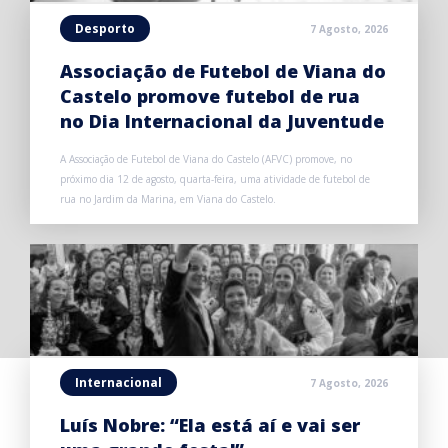
Desporto
7 Agosto, 2026
Associação de Futebol de Viana do
Castelo promove futebol de rua
no Dia Internacional da Juventude
A Associação de Futebol de Viana do Castelo (AFVC) promove, no
próximo dia 12 de agosto, quarta-feira, uma atividade de futebol de
rua no Jardim da Marina, em Viana do Castelo.
Internacional
7 Agosto, 2026
Luís Nobre: “Ela está aí e vai ser