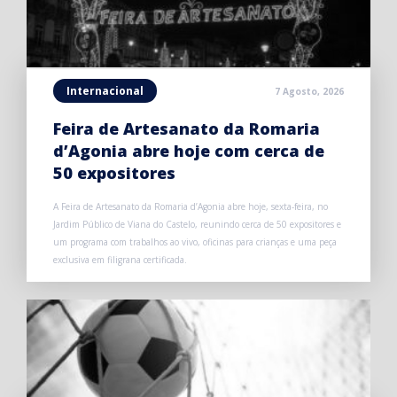
Internacional
7 Agosto, 2026
Feira de Artesanato da Romaria
d’Agonia abre hoje com cerca de
50 expositores
A Feira de Artesanato da Romaria d’Agonia abre hoje, sexta-feira, no
Jardim Público de Viana do Castelo, reunindo cerca de 50 expositores e
um programa com trabalhos ao vivo, oficinas para crianças e uma peça
exclusiva em filigrana certificada.