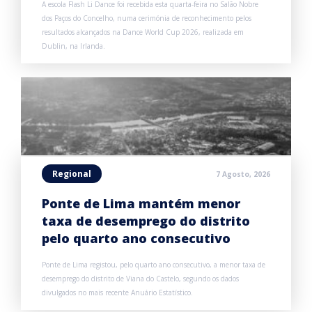
A escola Flash Li Dance foi recebida esta quarta-feira no Salão Nobre
dos Paços do Concelho, numa cerimónia de reconhecimento pelos
resultados alcançados na Dance World Cup 2026, realizada em
Dublin, na Irlanda.
Regional
7 Agosto, 2026
Ponte de Lima mantém menor
taxa de desemprego do distrito
pelo quarto ano consecutivo
Ponte de Lima registou, pelo quarto ano consecutivo, a menor taxa de
desemprego do distrito de Viana do Castelo, segundo os dados
divulgados no mais recente Anuário Estatístico.