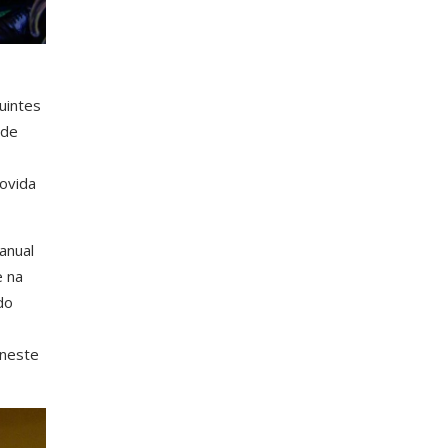
uintes
úde
movida
anual
e na
do
 neste