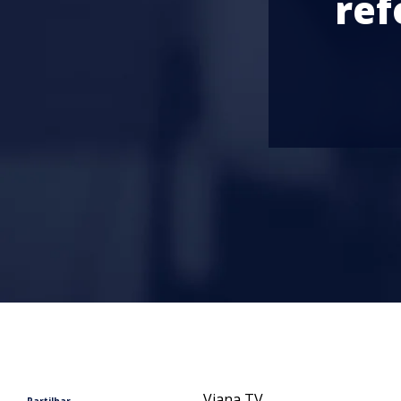
ref
Viana TV