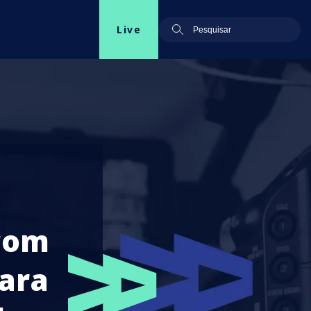
Live
 com
ara