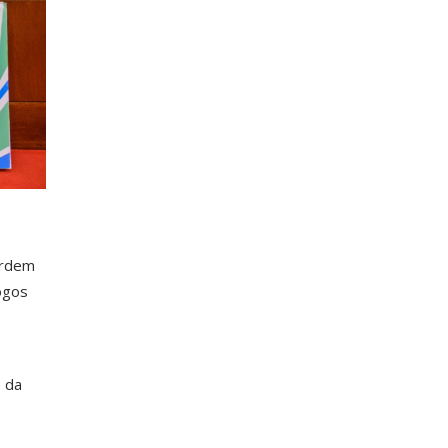
Ordem
ogos
 da