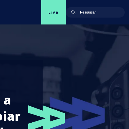
Live
 a
oiar