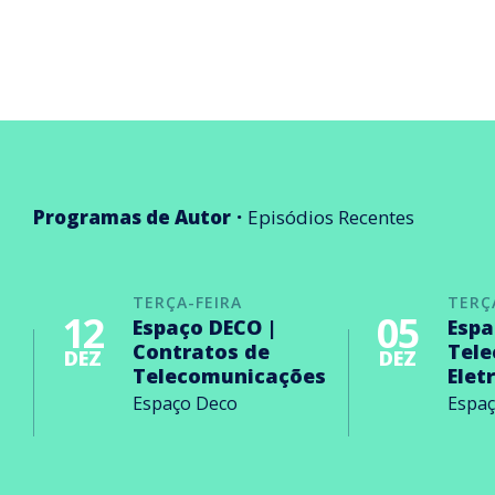
Programas de Autor
Episódios Recentes
TERÇA-FEIRA
TERÇ
12
05
Espaço DECO |
Espa
Contratos de
Tel
DEZ
DEZ
Telecomunicações
Elet
Espaço Deco
Espa