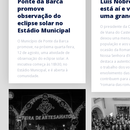
Ponte da Barca
Luís Nobre
promove
está aí e v
observação do
uma grand
eclipse solar no
O presidente da 
Estádio Municipal
de Viana do Caste
deixou uma mens
O Município de Ponte da Barca
população e aos v
promove, na próxima quarta-feira,
ocasião da Romar
12 de agosto, uma atividade de
Nossa Senhora d’
observação do eclipse solar. A
destaca a autentic
iniciativa começa às 18h30, no
o trabalho dos vo
Estádio Municipal, e é aberta à
envolvimento das
comunidade.
contribuem para 
“romaria das roma