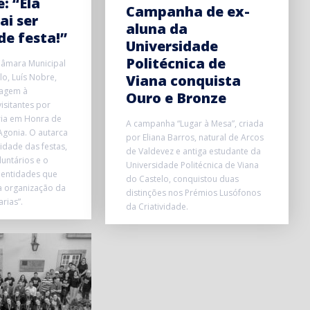
: “Ela
Campanha de ex-
ai ser
aluna da
e festa!”
Universidade
Politécnica de
Câmara Municipal
lo, Luís Nobre,
Viana conquista
agem à
Ouro e Bronze
isitantes por
ia em Honra de
A campanha “Lugar à Mesa”, criada
Agonia. O autarca
por Eliana Barros, natural de Arcos
idade das festas,
de Valdevez e antiga estudante da
luntários e o
Universidade Politécnica de Viana
 entidades que
do Castelo, conquistou duas
a organização da
distinções nos Prémios Lusófonos
rias”.
da Criatividade.