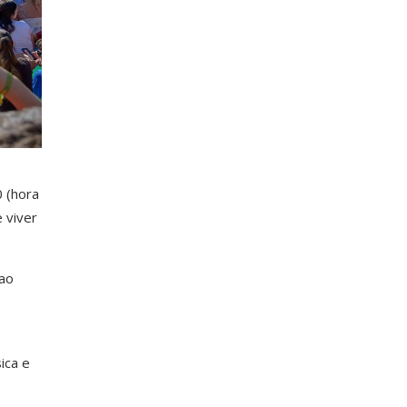
0 (hora
 viver
 ao
ica e