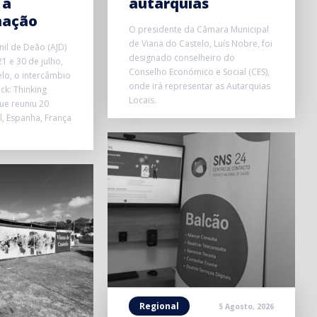
 a
autarquias
mação
O presidente da Câmara Municipal
de Viana do Castelo, Luís Nobre, foi
nil de Deão (AJD)
designado conselheiro do
1 e 30 de julho,
Conselho Económico e Social (CES),
lo, o intercâmbio
onde irá representar as Autarquias
ick: Thinking
Locais.
que reuniu 20
l, Espanha, França
Regional
5 Agosto, 2026