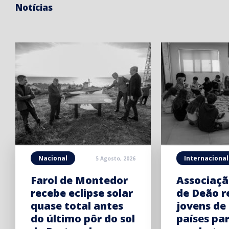
Notícias
Nacional
Internacional
5 Agosto, 2026
Farol de Montedor
Associaçã
recebe eclipse solar
de Deão r
quase total antes
jovens de
do último pôr do sol
países pa