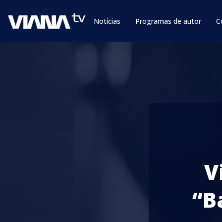
Notícias
Programas de autor
C
V
“B