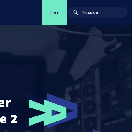
Live
er
e 2