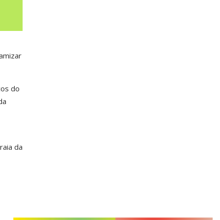
namizar
ços do
da
raia da