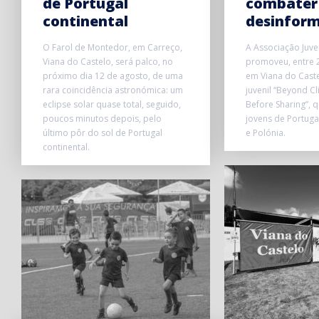
de Portugal
combater
continental
desinfor
O Farol de Montedor, em Carreço,
A Associação Juve
Viana do Castelo, será palco, no
promoveu, entre 2
próximo dia 12 de agosto, de uma
em Viana do Caste
rara coincidência astronómica: um
juvenil “Beyond Cl
eclipse solar quase total, seguido,
Before Sharing”, 
poucos minutos depois, pelo
jovens de Portuga
último pôr do sol de Portugal
e Polónia.
continental.