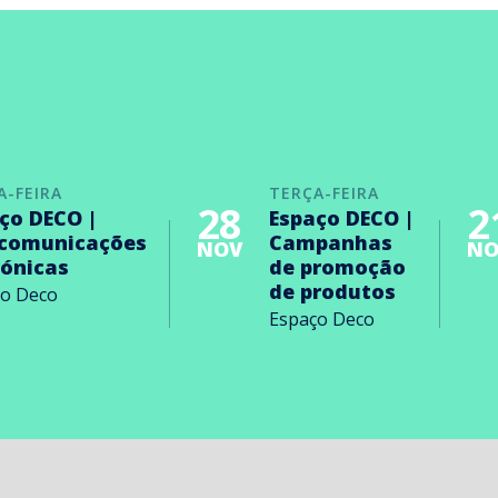
A-FEIRA
TERÇA-FEIRA
28
2
ço DECO |
Espaço DECO |
ecomunicações
Campanhas
NOV
NO
rónicas
de promoção
de produtos
ço Deco
Espaço Deco