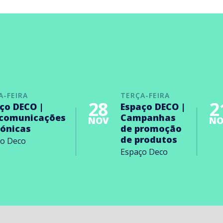
A-FEIRA
TERÇA-FEIRA
28
2
ço DECO |
Espaço DECO |
ecomunicações
Campanhas
NOV
NO
rónicas
de promoção
de produtos
ço Deco
Espaço Deco