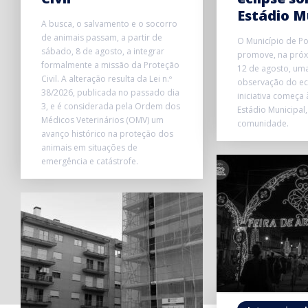
Estádio M
A busca, o salvamento e o socorro
de animais passam, a partir de
O Município de P
sábado, 8 de agosto, a integrar
promove, na próxi
formalmente a missão da Proteção
12 de agosto, uma
Civil. A alteração resulta da Lei n.º
observação do ecl
38/2026, publicada no passado dia
iniciativa começa
3, e é considerada pela Ordem dos
Estádio Municipal,
Médicos Veterinários (OMV) um
comunidade.
avanço histórico na proteção dos
animais em situações de
emergência e catástrofe.