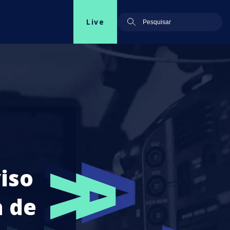
Live
iso
a de