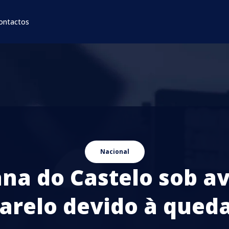
ontactos
Nacional
ana do Castelo sob av
relo devido à qued