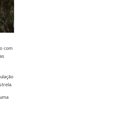
do com
as
mulação
trela.
 uma