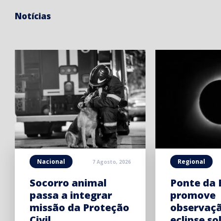
Notícias
Nacional
Regional
7 Agosto, 2026
Socorro animal
Ponte da 
passa a integrar
promove
missão da Proteção
observaç
Civil
eclipse so