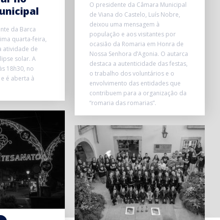
O presidente da Câmara Municipal
unicipal
de Viana do Castelo, Luís Nobre,
deixou uma mensagem à
onte da Barca
população e aos visitantes por
ma quarta-feira,
ocasião da Romaria em Honra de
 atividade de
Nossa Senhora d’Agonia. O autarca
ipse solar. A
destaca a autenticidade das festas,
 às 18h30, no
o trabalho dos voluntários e o
 e é aberta à
envolvimento das entidades que
contribuem para a organização da
“romaria das romarias”.