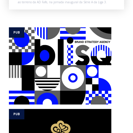
ao terreno da AD Fafe, na jornada inaugural da Série A da Liga 3.