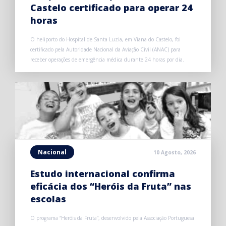
Castelo certificado para operar 24
horas
O heliporto do Hospital de Santa Luzia, em Viana do Castelo, foi
certificado pela Autoridade Nacional da Aviação Civil (ANAC) para
receber operações de emergência médica durante 24 horas por dia.
Nacional
10 Agosto, 2026
Estudo internacional confirma
eficácia dos “Heróis da Fruta” nas
escolas
O programa “Heróis da Fruta”, desenvolvido pela Associação Portuguesa