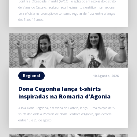
Contra a Obesidade Infantil (APCOI) e aplicado em escolas do distrito
de Viana do Castelo, recebeu reconhecimento científico internacional
pela eficácia na promoção do consumo regular de fruta entre crianças
dos 3 aos 11 anos.
Regional
10 Agosto, 2026
Dona Cegonha lança t-shirts
inspiradas na Romaria d’Agonia
A loja Dona Cegonha, em Viana do Castelo, lançou uma coleção de t-
shirts dedicada à Romaria de Nossa Senhora d’Agonia, que decorre
entre 15 e 23 de agosto.