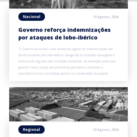
Nacional
10 Agosto, 2026
Governo reforça indemnizações
por ataques de lobo-ibérico
O Governo anunciou uma revisão do regime de indemnizações por
danos causados pelo lobo-ibérico, alargando as situações abrangidas e
eliminando algumas das limitações existentes. As alterações procuram
garantir maior justiça aos produtores pecuários e promover a
coexistência entre a atividade pastoril e a conservação da espécie.
Regional
10 Agosto, 2026