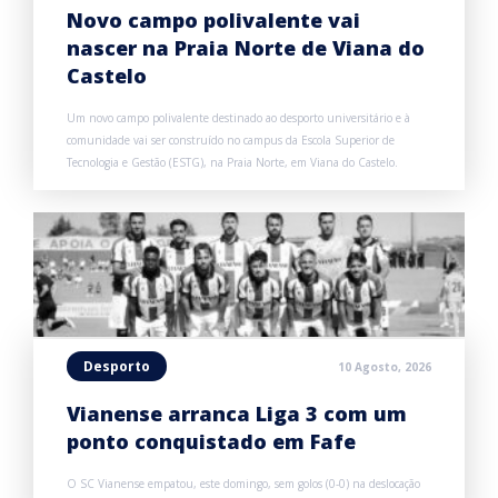
Novo campo polivalente vai
nascer na Praia Norte de Viana do
Castelo
Um novo campo polivalente destinado ao desporto universitário e à
comunidade vai ser construído no campus da Escola Superior de
Tecnologia e Gestão (ESTG), na Praia Norte, em Viana do Castelo.
Desporto
10 Agosto, 2026
Vianense arranca Liga 3 com um
ponto conquistado em Fafe
O SC Vianense empatou, este domingo, sem golos (0-0) na deslocação