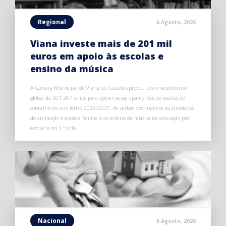
Regional
6 Agosto, 2026
Viana investe mais de 201 mil
euros em apoio às escolas e
ensino da música
A Câmara Municipal de Viana do Castelo aprovou um investimento
global de 201.267 euros para apoiar os agrupamentos de escolas do
concelho no ano letivo 2026/2027. As verbas destinam-se às atividades
de animação e apoio à família e ao ensino da música na educação pré-
escolar e no 1.º ciclo.
Nacional
6 Agosto, 2026