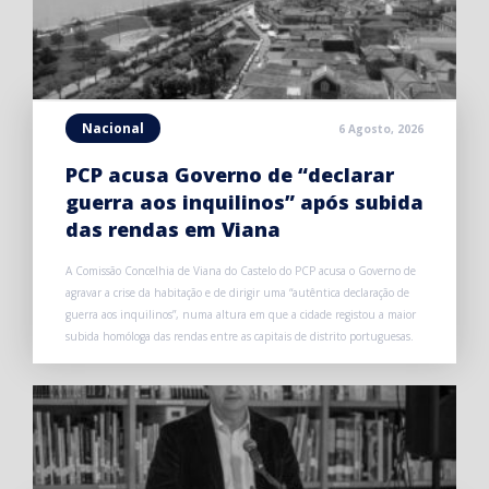
Nacional
6 Agosto, 2026
PCP acusa Governo de “declarar
guerra aos inquilinos” após subida
das rendas em Viana
A Comissão Concelhia de Viana do Castelo do PCP acusa o Governo de
agravar a crise da habitação e de dirigir uma “autêntica declaração de
guerra aos inquilinos”, numa altura em que a cidade registou a maior
subida homóloga das rendas entre as capitais de distrito portuguesas.