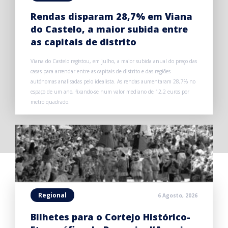
Rendas disparam 28,7% em Viana
do Castelo, a maior subida entre
as capitais de distrito
Viana do Castelo registou, em julho, a maior subida anual do preço das
casas para arrendar entre as capitais de distrito e das regiões
autónomas analisadas pelo idealista. As rendas aumentaram 28,7% no
espaço de um ano, fixando-se num valor mediano de 12,2 euros por
metro quadrado.
Regional
6 Agosto, 2026
Bilhetes para o Cortejo Histórico-