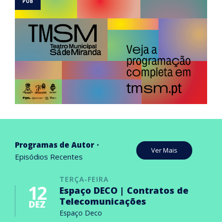
Programas de Autor
Ver Mais
Episódios Recentes
TERÇA-FEIRA
12
Espaço DECO | Contratos de
Telecomunicações
DEZ
Espaço Deco