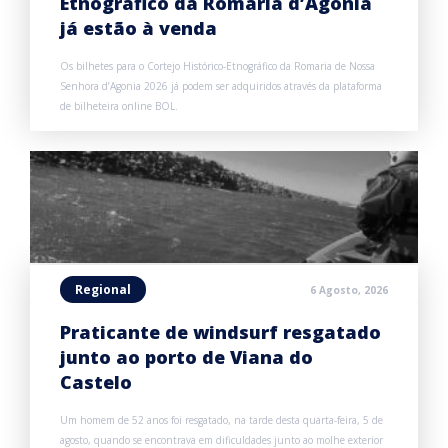
Etnográfico da Romaria d’Agonia
já estão à venda
Os bilhetes para o Cortejo Histórico-Etnográfico da Romaria de Nossa
Senhora d’Agonia 2026 já podem ser adquiridos através da plataforma
de bilheteira online BOL.
Regional
6 Agosto, 2026
Praticante de windsurf resgatado
junto ao porto de Viana do
Castelo
Um homem de 52 anos foi resgatado, na tarde desta quarta-feira, 5 de
agosto, quando se encontrava em dificuldades junto ao molhe exterior