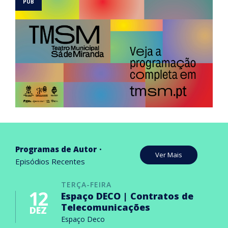
Programas de Autor
Ver Mais
Episódios Recentes
TERÇA-FEIRA
12
Espaço DECO | Contratos de
Telecomunicações
DEZ
Espaço Deco