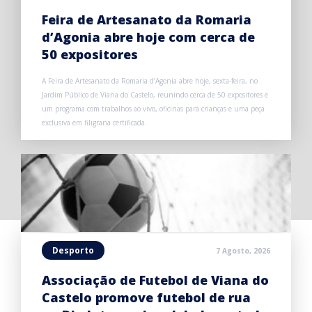
Feira de Artesanato da Romaria
d’Agonia abre hoje com cerca de
50 expositores
A Feira de Artesanato da Romaria d’Agonia abre hoje, sexta-feira, no
Jardim Público de Viana do Castelo, reunindo cerca de 50 expositores e
um programa com trabalhos ao vivo, oficinas para crianças e uma peça
exclusiva em filigrana certificada.
Desporto
7 Agosto, 2026
Associação de Futebol de Viana do
Castelo promove futebol de rua