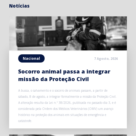
Notícias
Nacional
7 Agosto, 2026
Socorro animal passa a integrar
missão da Proteção Civil
A busca, o salvamento e o socorro de animais passam, a partir de
sábado, 8 de agosto, a integrar formalmente a missão da Proteção Civil.
A alteração resulta da Lei n.º 38/2026, publicada no passado dia 3, e é
considerada pela Ordem dos Médicos Veterinários (OMV) um avanço
histórico na proteção dos animais em situações de emergência e
catástrofe.