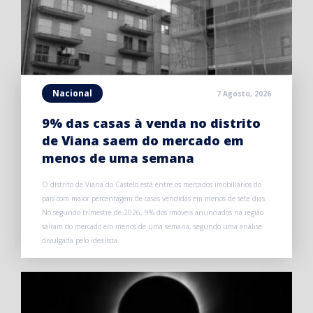
Nacional
7 Agosto, 2026
9% das casas à venda no distrito
de Viana saem do mercado em
menos de uma semana
O distrito de Viana do Castelo está entre os mercados imobiliários do
país com maior percentagem de casas vendidas em menos de sete dias.
No segundo trimestre de 2026, 9% dos imóveis anunciados na região
saíram do mercado em menos de uma semana, segundo uma análise
divulgada pelo idealista.