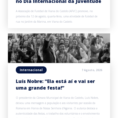
no Dia Internacional da Juventude
A Associação de Futebol de Viana do Castelo (AFVC) promove, no
próximo dia 12 de agosto, quarta-feira, uma atividade de futebol de
rua no Jardim da Marina, em Viana do Castelo.
Internacional
7 Agosto, 2026
Luís Nobre: “Ela está aí e vai ser
uma grande festa!”
O presidente da Câmara Municipal de Viana do Castelo, Luís Nobre,
deixou uma mensagem à população e aos visitantes por ocasião da
Romaria em Honra de Nossa Senhora d’Agonia. O autarca destaca a
autenticidade das festas, o trabalho dos voluntários e o envolvimento