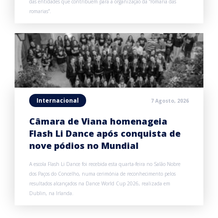
das entidades que contribuem para a organização da “romaria das
romarias”.
Internacional
7 Agosto, 2026
Câmara de Viana homenageia
Flash Li Dance após conquista de
nove pódios no Mundial
A escola Flash Li Dance foi recebida esta quarta-feira no Salão Nobre
dos Paços do Concelho, numa cerimónia de reconhecimento pelos
resultados alcançados na Dance World Cup 2026, realizada em
Dublin, na Irlanda.