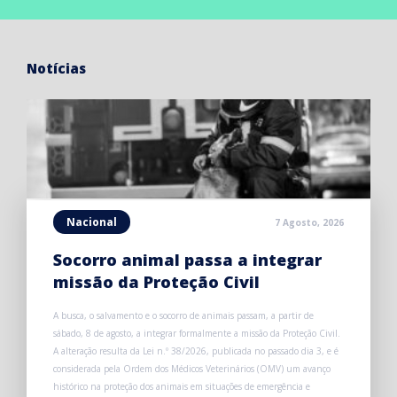
Notícias
Nacional
7 Agosto, 2026
Socorro animal passa a integrar
missão da Proteção Civil
A busca, o salvamento e o socorro de animais passam, a partir de
sábado, 8 de agosto, a integrar formalmente a missão da Proteção Civil.
A alteração resulta da Lei n.º 38/2026, publicada no passado dia 3, e é
considerada pela Ordem dos Médicos Veterinários (OMV) um avanço
histórico na proteção dos animais em situações de emergência e