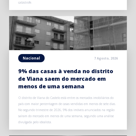
catástrofe.
Nacional
7 Agosto, 2026
9% das casas à venda no distrito
de Viana saem do mercado em
menos de uma semana
O distrito de Viana do Castelo está entre os mercados imobiliários do
país com maior percentagem de casas vendidas em menos de sete dias.
No segundo trimestre de 2026, 9% dos imóveis anunciados na região
saíram do mercado em menos de uma semana, segundo uma análise
divulgada pelo idealista.