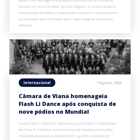
deixou uma mensagem à população e aos visitantes por ocasião da
Romaria em Honra de Nossa Senhora d’Agonia. O autarca destaca a
autenticidade das festas, o trabalho dos voluntários e o envolvimento
das entidades que contribuem para a organização da “romaria das
romarias”.
Internacional
7 Agosto, 2026
Câmara de Viana homenageia
Flash Li Dance após conquista de
nove pódios no Mundial
A escola Flash Li Dance foi recebida esta quarta-feira no Salão Nobre
dos Paços do Concelho, numa cerimónia de reconhecimento pelos
resultados alcançados na Dance World Cup 2026, realizada em