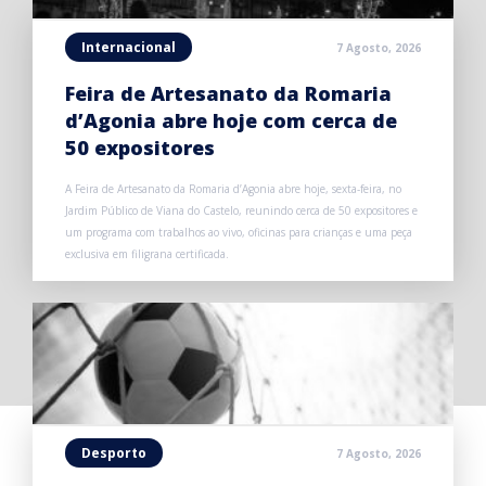
Internacional
7 Agosto, 2026
Feira de Artesanato da Romaria
d’Agonia abre hoje com cerca de
50 expositores
A Feira de Artesanato da Romaria d’Agonia abre hoje, sexta-feira, no
Jardim Público de Viana do Castelo, reunindo cerca de 50 expositores e
um programa com trabalhos ao vivo, oficinas para crianças e uma peça
exclusiva em filigrana certificada.
Desporto
7 Agosto, 2026