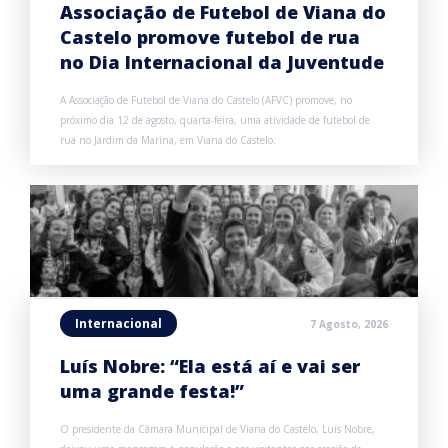
Associação de Futebol de Viana do
Castelo promove futebol de rua
no Dia Internacional da Juventude
A Associação de Futebol de Viana do Castelo (AFVC) promove, no
próximo dia 12 de agosto, quarta-feira, uma atividade de futebol de
rua no Jardim da Marina, em Viana do Castelo.
Internacional
7 Agosto, 2026
Luís Nobre: “Ela está aí e vai ser
uma grande festa!”
O presidente da Câmara Municipal de Viana do Castelo, Luís Nobre,