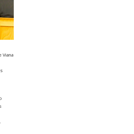
e Viana
es
o
s
.