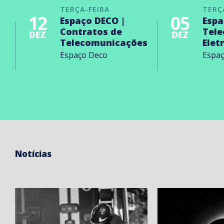
TERÇA-FEIRA
TERÇ
12
05
Espaço DECO |
Espa
Contratos de
Tel
DEZ
DEZ
Telecomunicações
Elet
Espaço Deco
Espa
Notícias