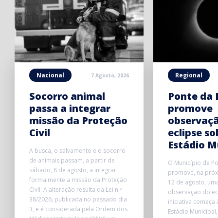
Nacional
Regional
7 Agosto, 2026
Socorro animal
Ponte da 
passa a integrar
promove
missão da Proteção
observaç
Civil
eclipse so
Estádio M
A busca, o salvamento e o socorro
de animais passam, a partir de
O Município de P
sábado, 8 de agosto, a integrar
promove, na próxi
formalmente a missão da Proteção
12 de agosto, uma
Civil. A alteração resulta da Lei n.º
observação do ecl
38/2026, publicada no passado dia
iniciativa começa
3, e é considerada pela Ordem dos
Estádio Municipal,