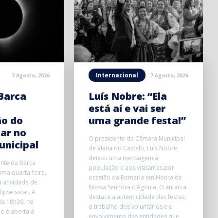
Internacional
7 Agosto, 2026
7 Agosto, 2026
Barca
Luís Nobre: “Ela
está aí e vai ser
ão do
uma grande festa!”
lar no
O presidente da Câmara Municipal
unicipal
de Viana do Castelo, Luís Nobre,
deixou uma mensagem à
onte da Barca
população e aos visitantes por
ma quarta-feira,
ocasião da Romaria em Honra de
 atividade de
Nossa Senhora d’Agonia. O autarca
ipse solar. A
destaca a autenticidade das festas,
 às 18h30, no
o trabalho dos voluntários e o
 e é aberta à
envolvimento das entidades que