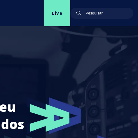
Live
beu
 dos