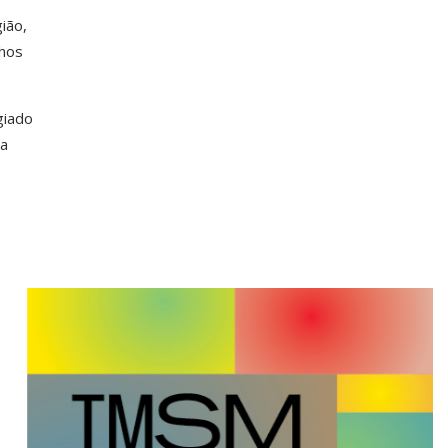
ião,
nhos
giado
da