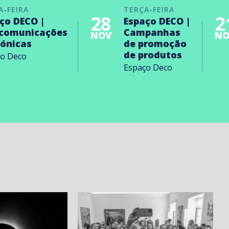
A-FEIRA
TERÇA-FEIRA
28
2
ço DECO |
Espaço DECO |
ecomunicações
Campanhas
NOV
NO
rónicas
de promoção
de produtos
ço Deco
Espaço Deco