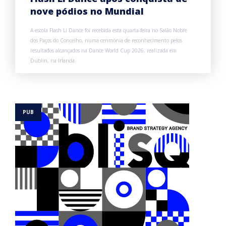
nove pódios no Mundial
A escola Flash Li Dance foi recebida esta quarta-feira no Salão Nobre
dos Paços do Concelho, numa cerimónia de reconhecimento pelos
resultados alcançados na Dance World Cup 2026, realizada em
Dublin, na Irlanda.