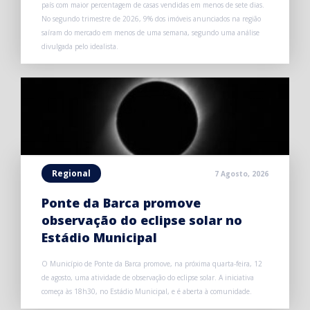
país com maior percentagem de casas vendidas em menos de sete dias.
No segundo trimestre de 2026, 9% dos imóveis anunciados na região
saíram do mercado em menos de uma semana, segundo uma análise
divulgada pelo idealista.
Regional
7 Agosto, 2026
Ponte da Barca promove
observação do eclipse solar no
Estádio Municipal
O Município de Ponte da Barca promove, na próxima quarta-feira, 12
de agosto, uma atividade de observação do eclipse solar. A iniciativa
começa às 18h30, no Estádio Municipal, e é aberta à comunidade.