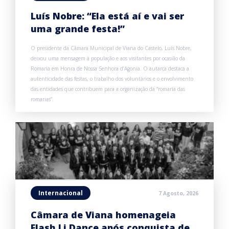
Luís Nobre: “Ela está aí e vai ser
uma grande festa!”
O presidente da Câmara Municipal de Viana do Castelo, Luís Nobre,
deixou uma mensagem à população e aos visitantes por ocasião da
Romaria em Honra de Nossa Senhora d’Agonia. O autarca destaca a
autenticidade das festas, o trabalho dos voluntários e o envolvimento
das entidades que contribuem para a organização da “romaria das
romarias”.
Internacional
7 Agosto, 2026
Câmara de Viana homenageia
Flash Li Dance após conquista de