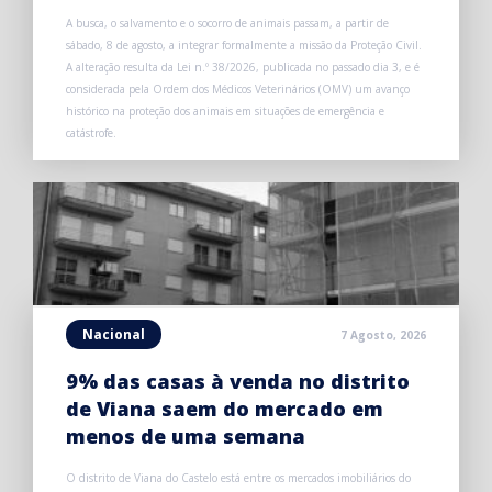
A busca, o salvamento e o socorro de animais passam, a partir de
sábado, 8 de agosto, a integrar formalmente a missão da Proteção Civil.
A alteração resulta da Lei n.º 38/2026, publicada no passado dia 3, e é
considerada pela Ordem dos Médicos Veterinários (OMV) um avanço
histórico na proteção dos animais em situações de emergência e
catástrofe.
Nacional
7 Agosto, 2026
9% das casas à venda no distrito
de Viana saem do mercado em
menos de uma semana
O distrito de Viana do Castelo está entre os mercados imobiliários do