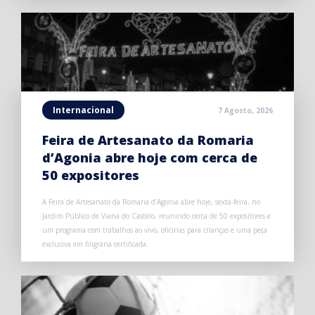
Internacional
7 Agosto, 2026
Feira de Artesanato da Romaria
d’Agonia abre hoje com cerca de
50 expositores
A Feira de Artesanato da Romaria d’Agonia abre hoje, sexta-feira, no
Jardim Público de Viana do Castelo, reunindo cerca de 50 expositores e
um programa com trabalhos ao vivo, oficinas para crianças e uma peça
exclusiva em filigrana certificada.