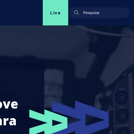
Live
ove
ara