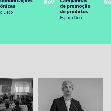
ecomunicações
Campanhas
NOV
NO
rónicas
de promoção
de produtos
ço Deco
Espaço Deco