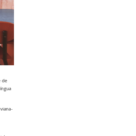
e de
língua
viana-