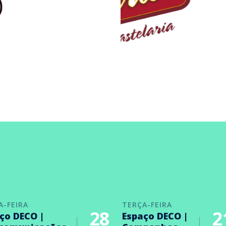
A-FEIRA
TERÇA-FEIRA
28
2
ço DECO |
Espaço DECO |