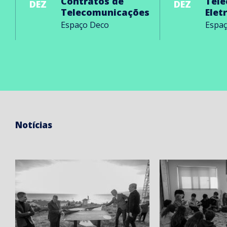
Contratos de
Tel
DEZ
DEZ
Telecomunicações
Elet
Espaço Deco
Espa
Notícias