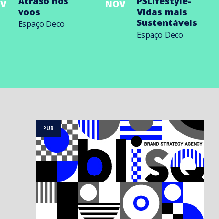
Atraso nos
PSLifestyle-
V
NOV
voos
Vidas mais
Sustentáveis
Espaço Deco
Espaço Deco