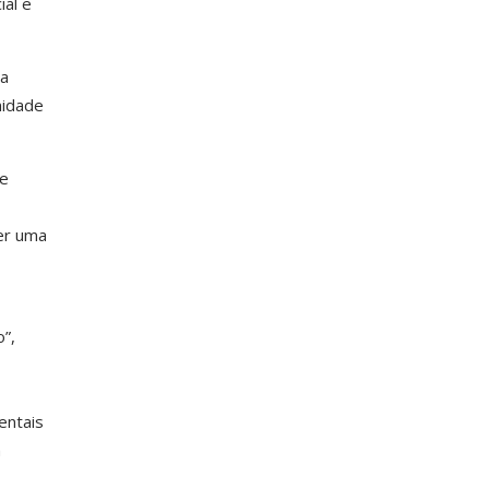
al e
 a
nidade
te
er uma
”,
entais
m