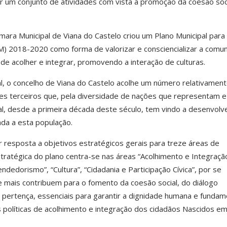
r um conjunto de atividades com vista à promoção da coesão soci
ra Municipal de Viana do Castelo criou um Plano Municipal para
) 2018-2020 como forma de valorizar e consciencializar a comu
de acolher e integrar, promovendo a interação de culturas.
l, o concelho de Viana do Castelo acolhe um número relativamen
ses terceiros que, pela diversidade de nações que representam e
al, desde a primeira década deste século, tem vindo a desenvolv
ada a esta população.
 resposta a objetivos estratégicos gerais para treze áreas de
ratégica do plano centra-se nas áreas “Acolhimento e Integração
edorismo”, “Cultura”, “Cidadania e Participação Cívica”, por se
e mais contribuem para o fomento da coesão social, do diálogo
e pertença, essenciais para garantir a dignidade humana e fundam
s políticas de acolhimento e integração dos cidadãos Nascidos e