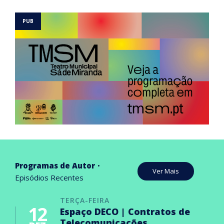
Programas de Autor
Ver Mais
Episódios Recentes
TERÇA-FEIRA
12
Espaço DECO | Contratos de
Telecomunicações