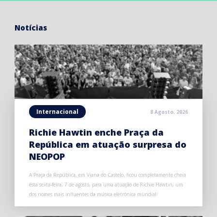
Notícias
Internacional
8 Agosto, 2026
Richie Hawtin enche Praça da
República em atuação surpresa do
NEOPOP
A Praça da República, em Viana do Castelo, ficou completamente cheia
esta sexta-feira, 7 de agosto, para uma atuação de Richie Hawtin, um
dos nomes mais influentes da música eletrónica mundial.