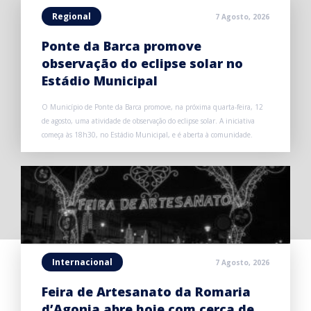
Regional
7 Agosto, 2026
Ponte da Barca promove
observação do eclipse solar no
Estádio Municipal
O Município de Ponte da Barca promove, na próxima quarta-feira, 12
de agosto, uma atividade de observação do eclipse solar. A iniciativa
começa às 18h30, no Estádio Municipal, e é aberta à comunidade.
Internacional
7 Agosto, 2026
Feira de Artesanato da Romaria
d’Agonia abre hoje com cerca de