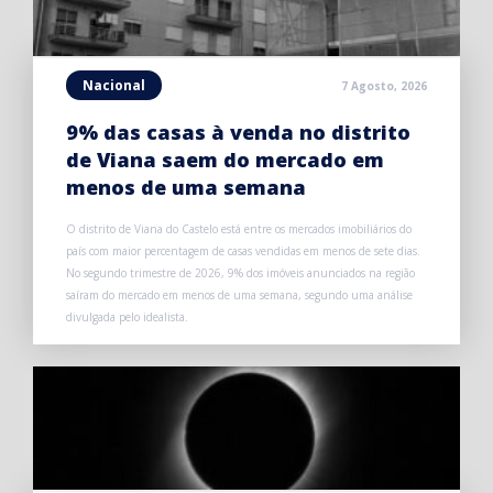
Nacional
7 Agosto, 2026
9% das casas à venda no distrito
de Viana saem do mercado em
menos de uma semana
O distrito de Viana do Castelo está entre os mercados imobiliários do
país com maior percentagem de casas vendidas em menos de sete dias.
No segundo trimestre de 2026, 9% dos imóveis anunciados na região
saíram do mercado em menos de uma semana, segundo uma análise
divulgada pelo idealista.