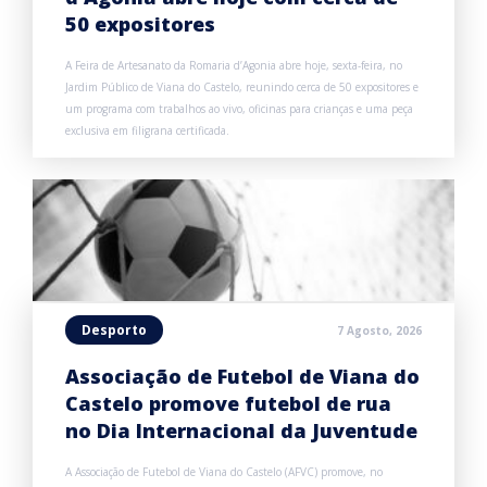
50 expositores
A Feira de Artesanato da Romaria d’Agonia abre hoje, sexta-feira, no
Jardim Público de Viana do Castelo, reunindo cerca de 50 expositores e
um programa com trabalhos ao vivo, oficinas para crianças e uma peça
exclusiva em filigrana certificada.
Desporto
7 Agosto, 2026
Associação de Futebol de Viana do
Castelo promove futebol de rua
no Dia Internacional da Juventude
A Associação de Futebol de Viana do Castelo (AFVC) promove, no