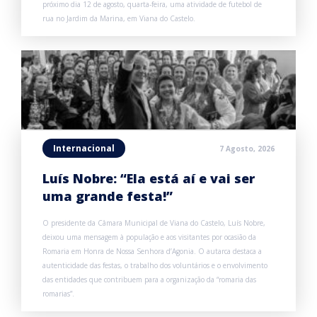
próximo dia 12 de agosto, quarta-feira, uma atividade de futebol de
rua no Jardim da Marina, em Viana do Castelo.
Internacional
7 Agosto, 2026
Luís Nobre: “Ela está aí e vai ser
uma grande festa!”
O presidente da Câmara Municipal de Viana do Castelo, Luís Nobre,
deixou uma mensagem à população e aos visitantes por ocasião da
Romaria em Honra de Nossa Senhora d’Agonia. O autarca destaca a
autenticidade das festas, o trabalho dos voluntários e o envolvimento
das entidades que contribuem para a organização da “romaria das
romarias”.