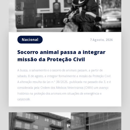
Nacional
7 Agosto, 2026
Socorro animal passa a integrar
missão da Proteção Civil
A busca, o salvamento e o socorro de animais passam, a partir de
sábado, 8 de agosto, a integrar formalmente a missão da Proteção Civil.
A alteração resulta da Lei n.º 38/2026, publicada no passado dia 3, e é
considerada pela Ordem dos Médicos Veterinários (OMV) um avanço
histórico na proteção dos animais em situações de emergência e
catástrofe.