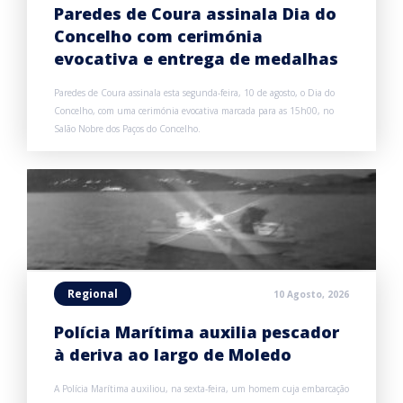
Paredes de Coura assinala Dia do
Concelho com cerimónia
evocativa e entrega de medalhas
Paredes de Coura assinala esta segunda-feira, 10 de agosto, o Dia do
Concelho, com uma cerimónia evocativa marcada para as 15h00, no
Salão Nobre dos Paços do Concelho.
Regional
10 Agosto, 2026
Polícia Marítima auxilia pescador
à deriva ao largo de Moledo
A Polícia Marítima auxiliou, na sexta-feira, um homem cuja embarcação