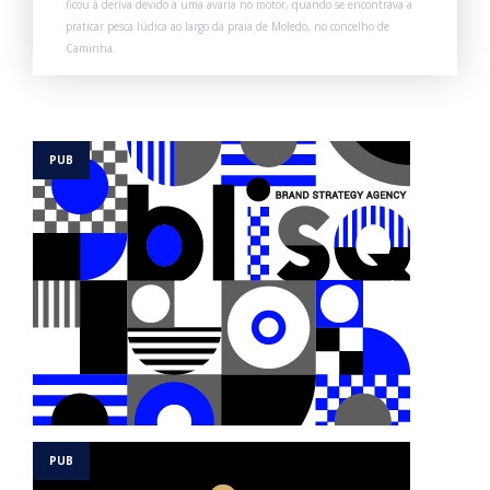
ficou à deriva devido a uma avaria no motor, quando se encontrava a
praticar pesca lúdica ao largo da praia de Moledo, no concelho de
Caminha.