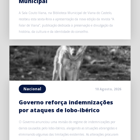
Municipal
A Sala Couto Viana, na Biblioteca Municipal de Viana do Castelo,
recebeu esta sexta-feira a apresentação da nova edição da revista “A
Falar de Viana”, publicação dedicada à preservação e divulgação da
história, da cultura e da identidade do concelho.
Nacional
10 Agosto, 2026
Governo reforça indemnizações
por ataques de lobo-ibérico
O Governo anunciou uma revisão do regime de indemnizações por
danos causados pelo lobo-ibérico, alargando as situações abrangidas e
eliminando algumas das limitações existentes. As alterações procuram