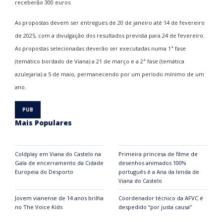
receberão 300 euros.
As propostas devem ser entregues de 20 de janeiro até 14 de fevereiro
de 2025, com a divulgação dos resultados prevista para 24 de fevereiro
.
As propostas selecionadas deverão ser executadas numa 1ª fase
(temático bordado de Viana) a 21 de março e a 2ª fase (temática
azulejaria) a 5 de maio, permanecendo por um período mínimo de um
ano.
Mais Populares
Coldplay em Viana do Castelo na
Primeira princesa de filme de
Gala de encerramento da Cidade
desenhos animados 100%
Europeia do Desporto
português é a Ana da lenda de
Viana do Castelo
Jovem vianense de 14 anos brilha
Coordenador técnico da AFVC é
no The Voice Kids
despedido “por justa causa”