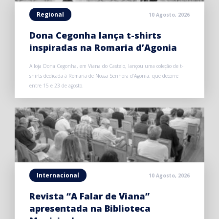
Regional
10 Agosto, 2026
Dona Cegonha lança t-shirts
inspiradas na Romaria d’Agonia
A loja Dona Cegonha, em Viana do Castelo, lançou uma coleção de t-
shirts dedicada à Romaria de Nossa Senhora d’Agonia, que decorre
entre 15 e 23 de agosto.
Internacional
10 Agosto, 2026
Revista “A Falar de Viana”
apresentada na Biblioteca