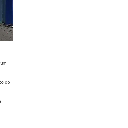
 “um
nto do
a