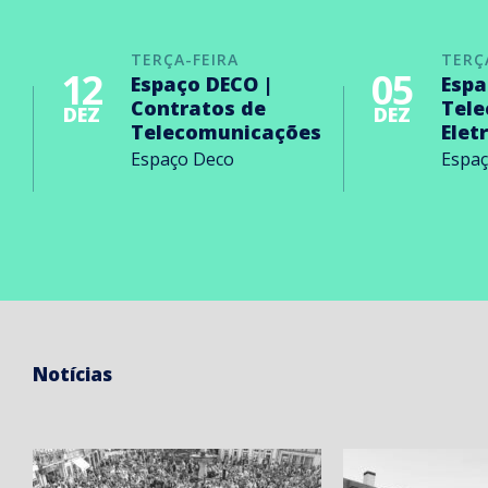
TERÇA-FEIRA
TERÇ
12
05
Espaço DECO |
Espa
Contratos de
Tel
DEZ
DEZ
Telecomunicações
Elet
Espaço Deco
Espa
Notícias