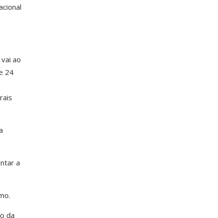
acional
vai ao
e 24
rais
a
ntar a
mo.
ão da