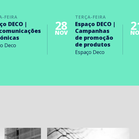
A-FEIRA
TERÇA-FEIRA
28
2
ço DECO |
Espaço DECO |
ecomunicações
Campanhas
NOV
NO
rónicas
de promoção
de produtos
ço Deco
Espaço Deco