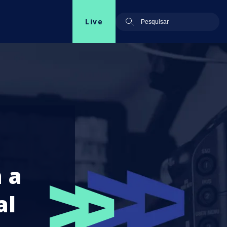
Live
 a
al