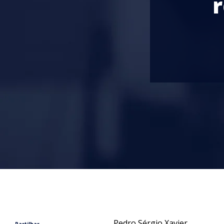
r
Pedro Sérgio Xavier