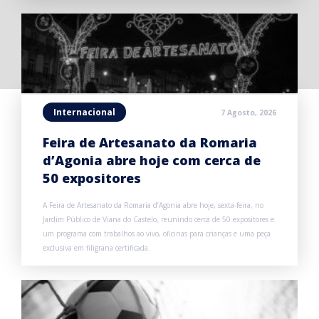
Internacional
7 Agosto, 2026
Feira de Artesanato da Romaria
d’Agonia abre hoje com cerca de
50 expositores
A Feira de Artesanato da Romaria d’Agonia abre hoje, sexta-feira, no
Jardim Público de Viana do Castelo, reunindo cerca de 50 expositores e
um programa com trabalhos ao vivo, oficinas para crianças e uma peça
exclusiva em filigrana certificada.