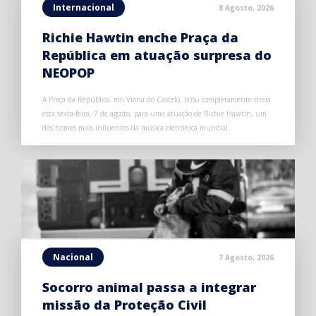
Internacional
8 Agosto, 2026
Richie Hawtin enche Praça da
República em atuação surpresa do
NEOPOP
A Praça da República, em Viana do Castelo, ficou completamente cheia
esta sexta-feira, 7 de agosto, para uma atuação de Richie Hawtin, um
dos nomes mais influentes da música eletrónica mundial.
Nacional
7 Agosto, 2026
Socorro animal passa a integrar
missão da Proteção Civil