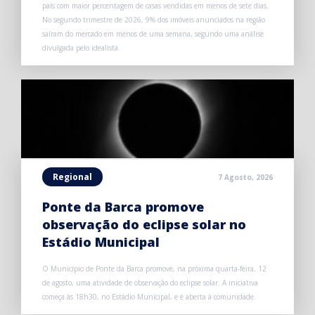
país com maior percentagem de casas vendidas em menos de sete dias.
No segundo trimestre de 2026, 9% dos imóveis anunciados na região
saíram do mercado em menos de uma semana, segundo uma análise
divulgada pelo idealista.
Regional
7 Agosto, 2026
Ponte da Barca promove
observação do eclipse solar no
Estádio Municipal
O Município de Ponte da Barca promove, na próxima quarta-feira, 12
de agosto, uma atividade de observação do eclipse solar. A iniciativa
começa às 18h30, no Estádio Municipal, e é aberta à comunidade.