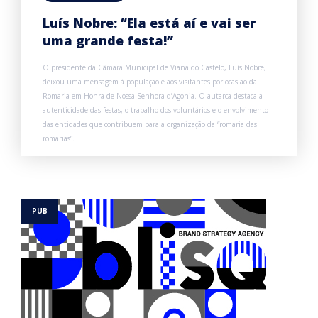
Luís Nobre: “Ela está aí e vai ser
uma grande festa!”
O presidente da Câmara Municipal de Viana do Castelo, Luís Nobre,
deixou uma mensagem à população e aos visitantes por ocasião da
Romaria em Honra de Nossa Senhora d’Agonia. O autarca destaca a
autenticidade das festas, o trabalho dos voluntários e o envolvimento
das entidades que contribuem para a organização da “romaria das
romarias”.