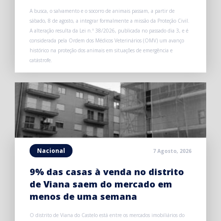
A busca, o salvamento e o socorro de animais passam, a partir de
sábado, 8 de agosto, a integrar formalmente a missão da Proteção Civil.
A alteração resulta da Lei n.º 38/2026, publicada no passado dia 3, e é
considerada pela Ordem dos Médicos Veterinários (OMV) um avanço
histórico na proteção dos animais em situações de emergência e
catástrofe.
Nacional
7 Agosto, 2026
9% das casas à venda no distrito
de Viana saem do mercado em
menos de uma semana
O distrito de Viana do Castelo está entre os mercados imobiliários do