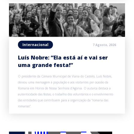
Internacional
7 Agosto, 2026
Luís Nobre: “Ela está aí e vai ser
uma grande festa!”
O presidente da Câmara Municipal de Viana do Castelo, Luís Nobre,
deixou uma mensagem à população e aos visitantes por ocasião da
Romaria em Honra de Nossa Senhora d’Agonia. O autarca destaca a
autenticidade das festas, o trabalho dos voluntários e o envolvimento
das entidades que contribuem para a organização da “romaria das
romarias”.