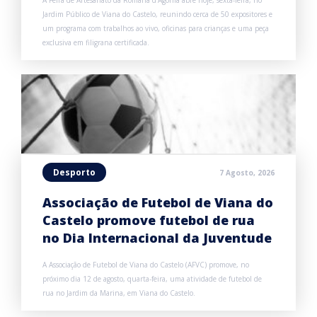
A Feira de Artesanato da Romaria d’Agonia abre hoje, sexta-feira, no
Jardim Público de Viana do Castelo, reunindo cerca de 50 expositores e
um programa com trabalhos ao vivo, oficinas para crianças e uma peça
exclusiva em filigrana certificada.
Desporto
7 Agosto, 2026
Associação de Futebol de Viana do
Castelo promove futebol de rua
no Dia Internacional da Juventude
A Associação de Futebol de Viana do Castelo (AFVC) promove, no
próximo dia 12 de agosto, quarta-feira, uma atividade de futebol de
rua no Jardim da Marina, em Viana do Castelo.