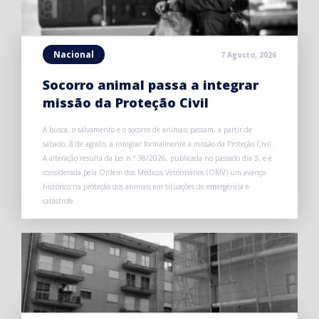
Nacional
7 Agosto, 2026
Socorro animal passa a integrar
missão da Proteção Civil
A busca, o salvamento e o socorro de animais passam, a partir de
sábado, 8 de agosto, a integrar formalmente a missão da Proteção Civil.
A alteração resulta da Lei n.º 38/2026, publicada no passado dia 3, e é
considerada pela Ordem dos Médicos Veterinários (OMV) um avanço
histórico na proteção dos animais em situações de emergência e
catástrofe.