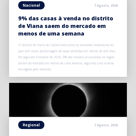
Nacional
7 Agosto, 2026
9% das casas à venda no distrito
de Viana saem do mercado em
menos de uma semana
O distrito de Viana do Castelo está entre os mercados imobiliários do
país com maior percentagem de casas vendidas em menos de sete dias.
No segundo trimestre de 2026, 9% dos imóveis anunciados na região
saíram do mercado em menos de uma semana, segundo uma análise
divulgada pelo idealista.
Regional
7 Agosto, 2026