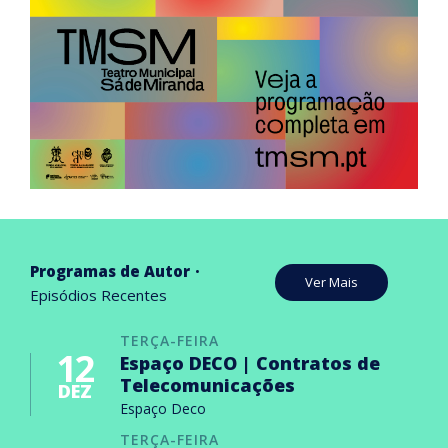
Programas de Autor
Ver Mais
Episódios Recentes
TERÇA-FEIRA
12
Espaço DECO | Contratos de
Telecomunicações
DEZ
Espaço Deco
TERÇA-FEIRA