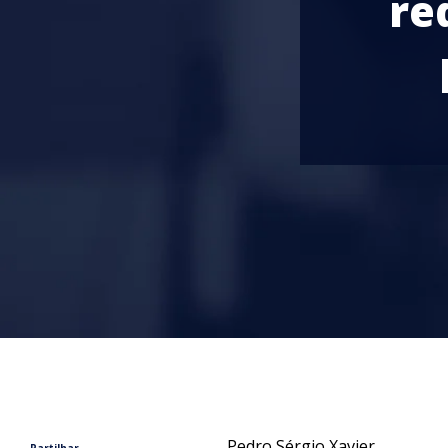
re
Pedro Sérgio Xavier