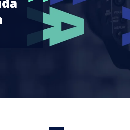
ida
a