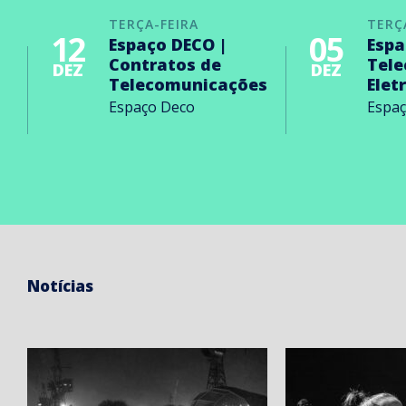
TERÇA-FEIRA
TERÇ
12
05
Espaço DECO |
Espa
Contratos de
Tel
DEZ
DEZ
Telecomunicações
Elet
Espaço Deco
Espa
Notícias