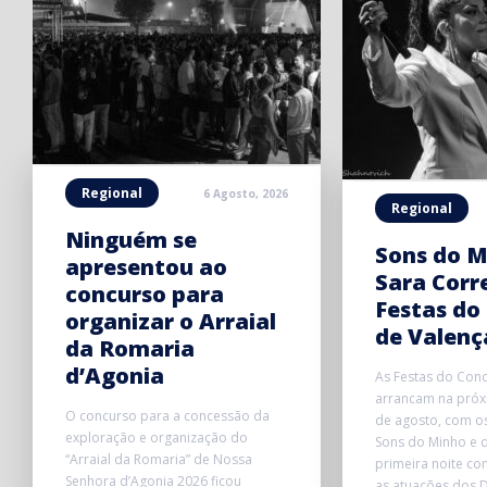
Regional
6 Agosto, 2026
Regional
Ninguém se
Sons do M
apresentou ao
Sara Corr
concurso para
Festas do
organizar o Arraial
de Valenç
da Romaria
d’Agonia
As Festas do Conc
arrancam na próxi
O concurso para a concessão da
de agosto, com o
exploração e organização do
Sons do Minho e d
“Arraial da Romaria” de Nossa
primeira noite co
Senhora d’Agonia 2026 ficou
as atuações dos D