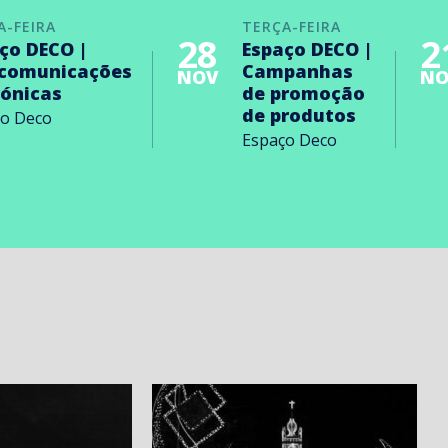
A-FEIRA
TERÇA-FEIRA
28
2
ço DECO |
Espaço DECO |
ecomunicações
Campanhas
NOV
NO
rónicas
de promoção
de produtos
ço Deco
Espaço Deco