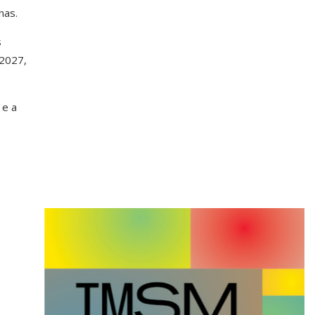
nas.
s
 2027,
 e a