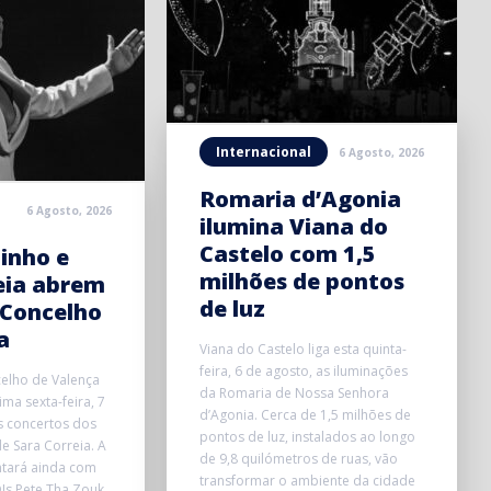
Internacional
6 Agosto, 2026
Romaria d’Agonia
6 Agosto, 2026
ilumina Viana do
Castelo com 1,5
inho e
milhões de pontos
eia abrem
de luz
 Concelho
a
Viana do Castelo liga esta quinta-
feira, 6 de agosto, as iluminações
elho de Valença
da Romaria de Nossa Senhora
ma sexta-feira, 7
d’Agonia. Cerca de 1,5 milhões de
s concertos dos
pontos de luz, instalados ao longo
e Sara Correia. A
de 9,8 quilómetros de ruas, vão
ntará ainda com
transformar o ambiente da cidade
Js Pete Tha Zouk