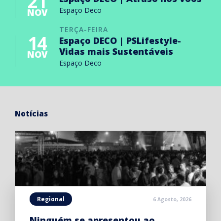
21
Espaço Deco
NOV
TERÇA-FEIRA
14
Espaço DECO | PSLifestyle-
Vidas mais Sustentáveis
NOV
Espaço Deco
Notícias
Regional
6 Agosto, 2026
Ninguém se apresentou ao