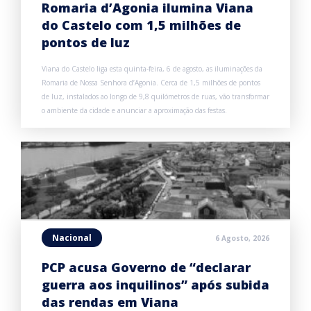
Romaria d’Agonia ilumina Viana
do Castelo com 1,5 milhões de
pontos de luz
Viana do Castelo liga esta quinta-feira, 6 de agosto, as iluminações da
Romaria de Nossa Senhora d’Agonia. Cerca de 1,5 milhões de pontos
de luz, instalados ao longo de 9,8 quilómetros de ruas, vão transformar
o ambiente da cidade e anunciar a aproximação das festas.
Nacional
6 Agosto, 2026
PCP acusa Governo de “declarar
guerra aos inquilinos” após subida
das rendas em Viana