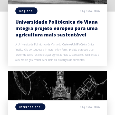
Regional
6 Agosto, 2026
Universidade Politécnica de Viana
integra projeto europeu para uma
agricultura mais sustentável
A Universidade Politécnica de Viana do Castelo (UNIPVC) é a única
instituição portuguesa a integrar o My Farm, projeto europeu que
pretende tornar as explorações agrícolas mais sustentáveis, resilientes e
capazes de gerar valor para além da produção de alimentos.
Internacional
6 Agosto, 2026