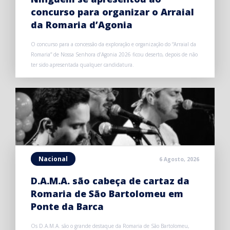
concurso para organizar o Arraial
da Romaria d’Agonia
O concurso para a concessão da exploração e organização do “Arraial da
Romaria” de Nossa Senhora d’Agonia 2026 ficou deserto, depois de não
ter sido apresentada qualquer candidatura.
Nacional
6 Agosto, 2026
D.A.M.A. são cabeça de cartaz da
Romaria de São Bartolomeu em
Ponte da Barca
Os D.A.M.A. são o grande destaque da Romaria de São Bartolomeu,