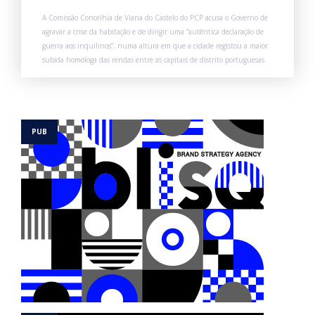
A Comissão Concelhia de Viana do Castelo do PCP acusa o Governo de
agravar a crise da habitação e de dirigir uma “autêntica declaração de
guerra aos inquilinos”, numa altura em que a cidade registou a maior
subida homóloga das rendas entre as capitais de distrito portuguesas.