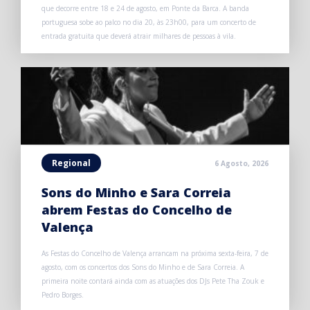
que decorre entre 18 e 24 de agosto, em Ponte da Barca. A banda
portuguesa sobe ao palco no dia 20, às 23h00, para um concerto de
entrada gratuita que deverá atrair milhares de pessoas à vila.
Regional
6 Agosto, 2026
Sons do Minho e Sara Correia
abrem Festas do Concelho de
Valença
As Festas do Concelho de Valença arrancam na próxima sexta-feira, 7 de
agosto, com os concertos dos Sons do Minho e de Sara Correia. A
primeira noite contará ainda com as atuações dos DJs Pete Tha Zouk e
Pedro Borges.