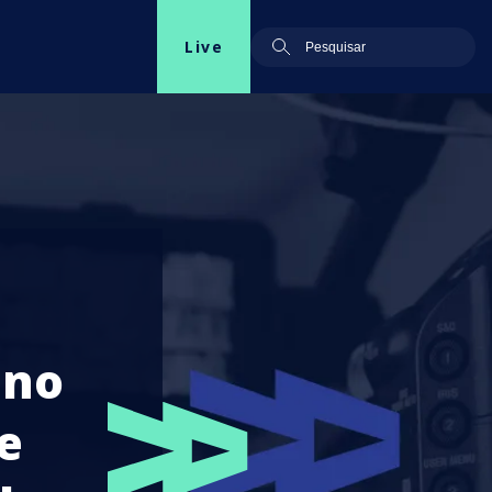
Live
 no
e