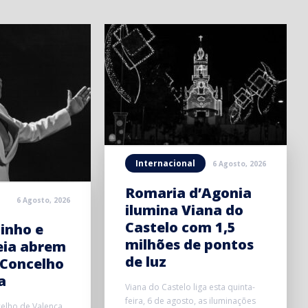
Internacional
6 Agosto, 2026
Romaria d’Agonia
6 Agosto, 2026
ilumina Viana do
Castelo com 1,5
inho e
milhões de pontos
eia abrem
de luz
 Concelho
a
Viana do Castelo liga esta quinta-
feira, 6 de agosto, as iluminações
elho de Valença