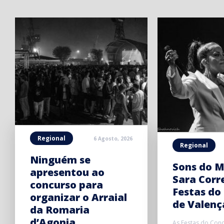
Regional
6 Agosto, 2026
Regional
Ninguém se
Sons do M
apresentou ao
Sara Corr
concurso para
Festas do
organizar o Arraial
de Valenç
da Romaria
d’Agonia
As Festas do Conc