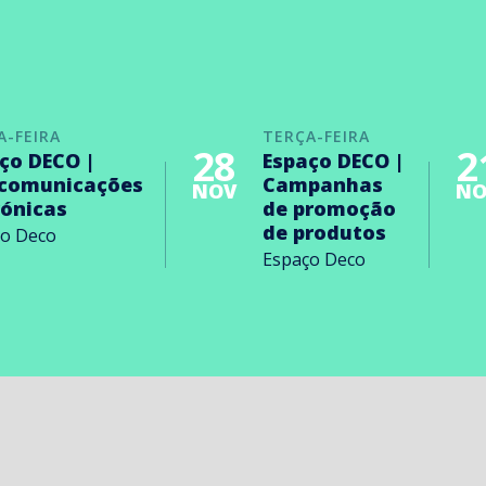
A-FEIRA
TERÇA-FEIRA
28
2
ço DECO |
Espaço DECO |
ecomunicações
Campanhas
NOV
NO
rónicas
de promoção
de produtos
ço Deco
Espaço Deco