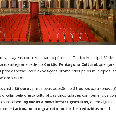
m vantagens concretas para o público: o Teatro Municipal Sá de
sam a integrar a rede do
Cartão Pentágono Cultural
, que gara
 para espetáculos e exposições promovidos pelos municípios, 
e cinco euros.
o, custa
30 euros
para novas adesões e
25 euros
para renovaçõ
s circular pela oferta cultural das cinco cidades com benefícios co
ntes recebem
agendas e newsletters gratuitas
, e, em alguns
a com
estacionamento gratuito ou tarifas reduzidas
nos dias