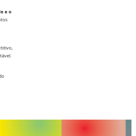
e e o
ntos
titivo,
tável.
do