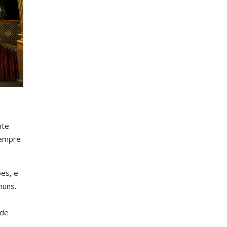
nte
sempre
es, e
muns.
 de