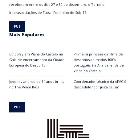
receberam entre os dias 27 e 30 de dezembro, o Torneio
Interassociações de Futsal Feminino de Sub-17.
Mais Populares
Coldplay em Viana do Castelo na
Primeira princesa de filme de
Gala de encerramento da Cidade
desenhos animados 100%
Europeia do Desporto
português é a Ana da lenda de
Viana do Castelo
Jovem vianense de 14 anos brilha
Coordenador técnico da AFVC é
no The Voice Kids
despedido “por justa causa”