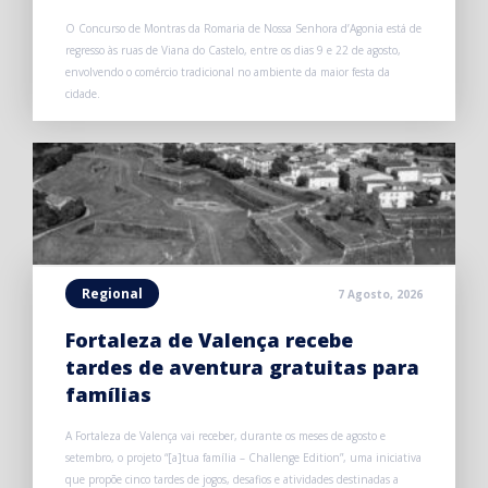
O Concurso de Montras da Romaria de Nossa Senhora d’Agonia está de
regresso às ruas de Viana do Castelo, entre os dias 9 e 22 de agosto,
envolvendo o comércio tradicional no ambiente da maior festa da
cidade.
Regional
7 Agosto, 2026
Fortaleza de Valença recebe
tardes de aventura gratuitas para
famílias
A Fortaleza de Valença vai receber, durante os meses de agosto e
setembro, o projeto “[a]tua família – Challenge Edition”, uma iniciativa
que propõe cinco tardes de jogos, desafios e atividades destinadas a