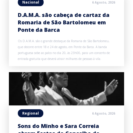
Nacional
6 Agosto, 2026
D.A.M.A. são cabeça de cartaz da
Romaria de São Bartolomeu em
Ponte da Barca
Os D.A.M.A. são o grande destaque da Romaria de São Bartolomeu,
que decorre entre 18 e 24 de agosto, em Ponte da Barca. A banda
portuguesa sobe ao palco no dia 20, às 23h00, para um concerto de
entrada gratuita que deverá atrair milhares de pessoas à vila.
Regional
6 Agosto, 2026
Sons do Minho e Sara Correia