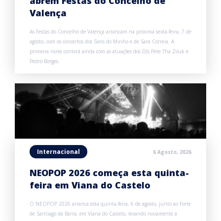
abrem Festas do Concelho de
Valença
As Festas do Concelho de Valença arrancam na próxima sexta-feira, 7 de
agosto, com os concertos dos Sons do Minho e de Sara Correia. A
primeira noite contará ainda com as atuações dos DJs Pete Tha Zouk e
Pedro Borges.
Internacional
6 Agosto, 2026
NEOPOP 2026 começa esta quinta-
feira em Viana do Castelo
O NEOPOP 2026 arranca esta quinta-feira, 6 de agosto, junto ao Forte
de Santiago da Barra, em Viana do Castelo, levando novamente à