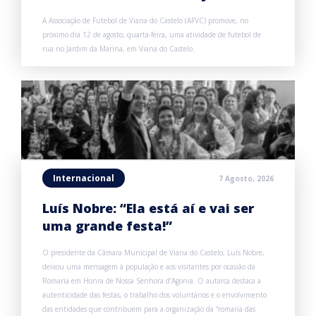
A Associação de Futebol de Viana do Castelo (AFVC) promove, no
próximo dia 12 de agosto, quarta-feira, uma atividade de futebol de
rua no Jardim da Marina, em Viana do Castelo.
Internacional
7 Agosto, 2026
Luís Nobre: “Ela está aí e vai ser
uma grande festa!”
O presidente da Câmara Municipal de Viana do Castelo, Luís Nobre,
deixou uma mensagem à população e aos visitantes por ocasião da
Romaria em Honra de Nossa Senhora d’Agonia. O autarca destaca a
autenticidade das festas, o trabalho dos voluntários e o envolvimento
das entidades que contribuem para a organização da “romaria das