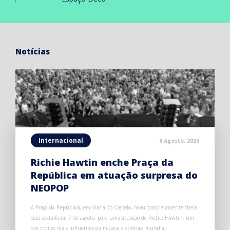
Notícias
Internacional
8 Agosto, 2026
Richie Hawtin enche Praça da
República em atuação surpresa do
NEOPOP
A Praça da República, em Viana do Castelo, ficou completamente cheia
esta sexta-feira, 7 de agosto, para uma atuação de Richie Hawtin, um
dos nomes mais influentes da música eletrónica mundial.