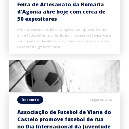
Feira de Artesanato da Romaria
d’Agonia abre hoje com cerca de
50 expositores
A Feira de Artesanato da Romaria d’Agonia abre hoje, sexta-feira, no
Jardim Público de Viana do Castelo, reunindo cerca de 50 expositores e
um programa com trabalhos ao vivo, oficinas para crianças e uma peça
exclusiva em filigrana certificada.
Desporto
7 Agosto, 2026
Associação de Futebol de Viana do
Castelo promove futebol de rua
no Dia Internacional da Juventude