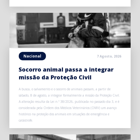
Nacional
7 Agosto, 2026
Socorro animal passa a integrar
missão da Proteção Civil
A busca, o salvamento e o socorro de animais passam, a partir de
sábado, 8 de agosto, a integrar formalmente a missão da Proteção Civil.
A alteração resulta da Lei n.º 38/2026, publicada no passado dia 3, e é
considerada pela Ordem dos Médicos Veterinários (OMV) um avanço
histórico na proteção dos animais em situações de emergência e
catástrofe.