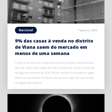
Nacional
7 Agosto, 2026
9% das casas à venda no distrito
de Viana saem do mercado em
menos de uma semana
O distrito de Viana do Castelo está entre os mercados imobiliários do
país com maior percentagem de casas vendidas em menos de sete dias.
No segundo trimestre de 2026, 9% dos imóveis anunciados na região
saíram do mercado em menos de uma semana, segundo uma análise
divulgada pelo idealista.