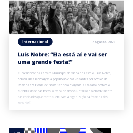
Internacional
7 Agosto, 2026
Luís Nobre: “Ela está aí e vai ser
uma grande festa!”
O presidente da Câmara Municipal de Viana do Castelo, Luís Nobre,
deixou uma mensagem à população e aos visitantes por ocasião da
Romaria em Honra de Nossa Senhora d’Agonia. O autarca destaca a
autenticidade das festas, o trabalho dos voluntários e o envolvimento
das entidades que contribuem para a organização da “romaria das
romarias”.