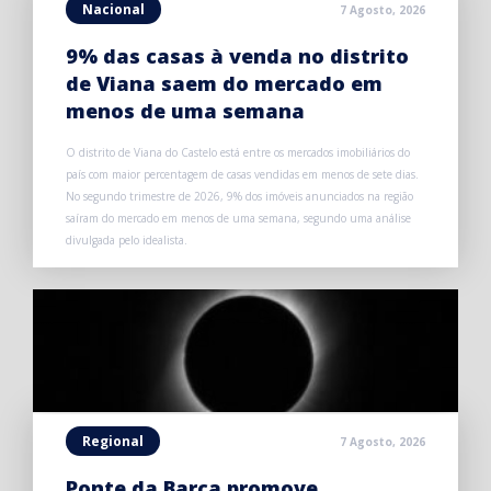
Nacional
7 Agosto, 2026
9% das casas à venda no distrito
de Viana saem do mercado em
menos de uma semana
O distrito de Viana do Castelo está entre os mercados imobiliários do
país com maior percentagem de casas vendidas em menos de sete dias.
No segundo trimestre de 2026, 9% dos imóveis anunciados na região
saíram do mercado em menos de uma semana, segundo uma análise
divulgada pelo idealista.
Regional
7 Agosto, 2026
Ponte da Barca promove