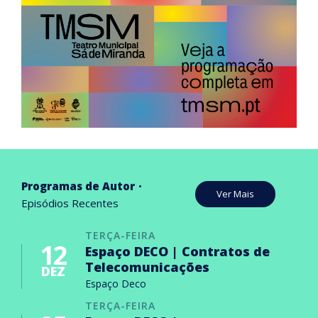
Programas de Autor
Ver Mais
Episódios Recentes
TERÇA-FEIRA
12
Espaço DECO | Contratos de
Telecomunicações
DEZ
Espaço Deco
TERÇA-FEIRA