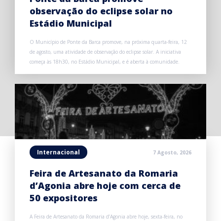
observação do eclipse solar no
Estádio Municipal
O Município de Ponte da Barca promove, na próxima quarta-feira, 12
de agosto, uma atividade de observação do eclipse solar. A iniciativa
começa às 18h30, no Estádio Municipal, e é aberta à comunidade.
Internacional
7 Agosto, 2026
Feira de Artesanato da Romaria
d’Agonia abre hoje com cerca de
50 expositores
A Feira de Artesanato da Romaria d’Agonia abre hoje, sexta-feira, no