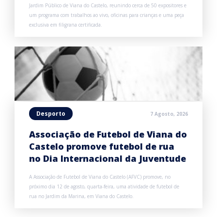
Jardim Público de Viana do Castelo, reunindo cerca de 50 expositores e
um programa com trabalhos ao vivo, oficinas para crianças e uma peça
exclusiva em filigrana certificada.
Desporto
7 Agosto, 2026
Associação de Futebol de Viana do
Castelo promove futebol de rua
no Dia Internacional da Juventude
A Associação de Futebol de Viana do Castelo (AFVC) promove, no
próximo dia 12 de agosto, quarta-feira, uma atividade de futebol de
rua no Jardim da Marina, em Viana do Castelo.