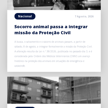
Nacional
7 Agosto, 2026
Socorro animal passa a integrar
missão da Proteção Civil
A busca, o salvamento e o socorro de animais passam, a partir de
sábado, 8 de agosto, a integrar formalmente a missão da Proteção Civil.
A alteração resulta da Lei n.º 38/2026, publicada no passado dia 3, e é
considerada pela Ordem dos Médicos Veterinários (OMV) um avanço
histórico na proteção dos animais em situações de emergência e
catástrofe.