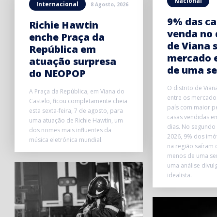
Nacional
Internacional
8 Agosto, 2026
9% das ca
Richie Hawtin
venda no 
enche Praça da
de Viana 
República em
mercado 
atuação surpresa
de uma s
do NEOPOP
O distrito de Vian
A Praça da República, em Viana do
entre os mercados
Castelo, ficou completamente cheia
país com maior p
esta sexta-feira, 7 de agosto, para
casas vendidas e
uma atuação de Richie Hawtin, um
dias. No segundo 
dos nomes mais influentes da
2026, 9% dos imó
música eletrónica mundial.
na região saíram
menos de uma se
uma análise divul
idealista.