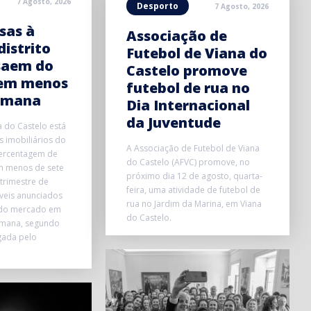
7 Agosto, 2026
Desporto
7 Agosto, 2026
sas à
Associação de
distrito
Futebol de Viana do
saem do
Castelo promove
em menos
futebol de rua no
emana
Dia Internacional
da Juventude
a do Castelo está
 imobiliários do
A Associação de Futebol de Viana
ercentagem de
do Castelo (AFVC) promove, no
m menos de sete
próximo dia 12 de agosto, quarta-
trimestre de
feira, uma atividade de futebol de
veis anunciados
rua no Jardim da Marina, em Viana
 do mercado em
do Castelo.
mana, segundo
gada pelo