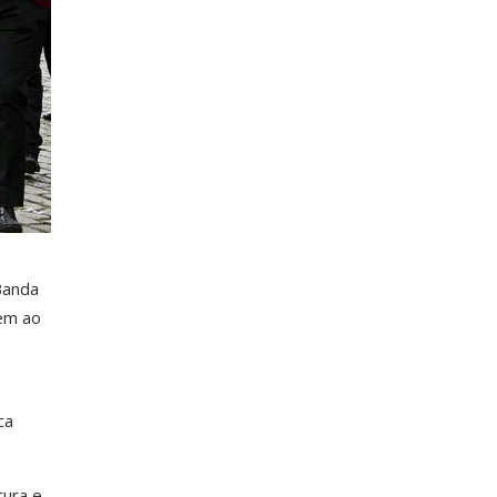
Banda
zem ao
ca
tura e