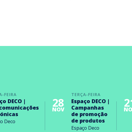
A-FEIRA
TERÇA-FEIRA
28
2
ço DECO |
Espaço DECO |
ecomunicações
Campanhas
NOV
NO
rónicas
de promoção
de produtos
ço Deco
Espaço Deco