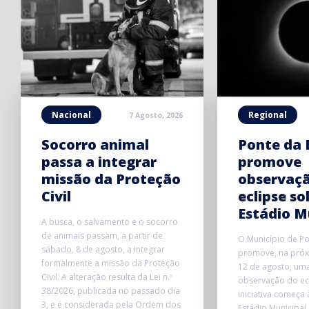
Nacional
Regional
7 Agosto, 2026
Socorro animal
Ponte da 
passa a integrar
promove
missão da Proteção
observaç
Civil
eclipse so
Estádio M
A busca, o salvamento e o socorro
de animais passam, a partir de
O Município de P
sábado, 8 de agosto, a integrar
promove, na próxi
formalmente a missão da Proteção
12 de agosto, uma
Civil. A alteração resulta da Lei n.º
observação do ecl
38/2026, publicada no passado dia
iniciativa começa
3, e é considerada pela Ordem dos
Estádio Municipal,