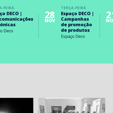
A-FEIRA
TERÇA-FEIRA
28
2
ço DECO |
Espaço DECO |
ecomunicações
Campanhas
NOV
NO
rónicas
de promoção
de produtos
ço Deco
Espaço Deco