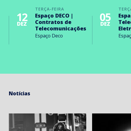
TERÇA-FEIRA
TERÇ
12
05
Espaço DECO |
Espa
Contratos de
Tel
DEZ
DEZ
Telecomunicações
Elet
Espaço Deco
Espa
Notícias