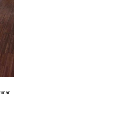
minar
e
.