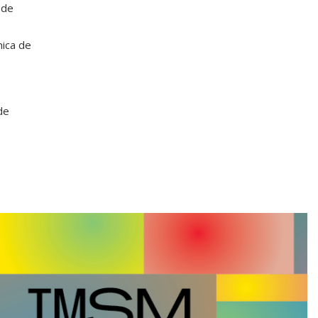
 de
nica de
de