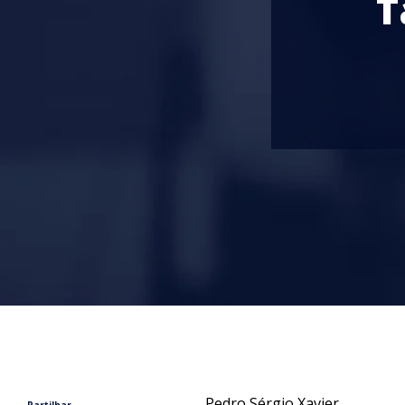
T
Pedro Sérgio Xavier