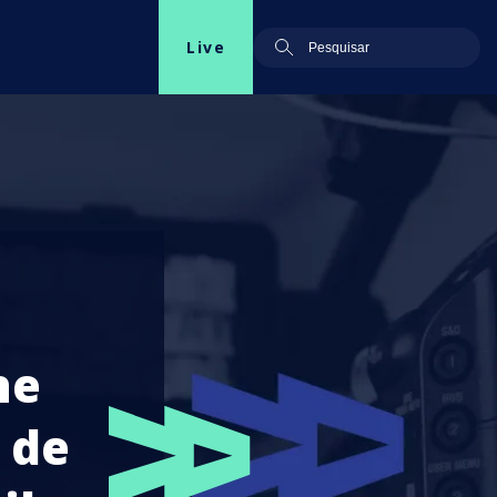
Live
he
 de