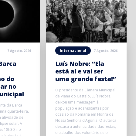
Internacional
7 Agosto, 2026
7 Agosto, 2026
Barca
Luís Nobre: “Ela
está aí e vai ser
ão do
uma grande festa!”
lar no
O presidente da Câmara Municipal
unicipal
de Viana do Castelo, Luís Nobre,
deixou uma mensagem à
onte da Barca
população e aos visitantes por
ma quarta-feira,
ocasião da Romaria em Honra de
 atividade de
Nossa Senhora d’Agonia. O autarca
ipse solar. A
destaca a autenticidade das festas,
 às 18h30, no
o trabalho dos voluntários e o
 e é aberta à