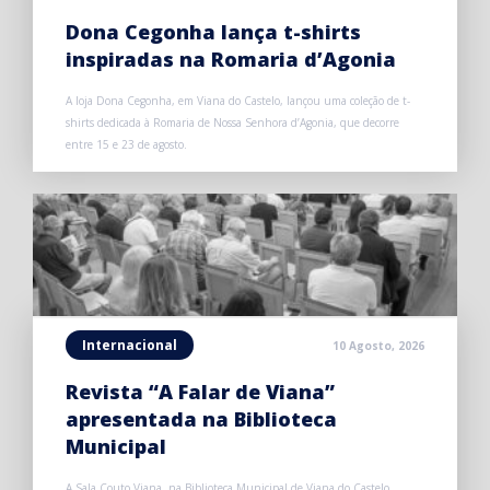
Dona Cegonha lança t-shirts
inspiradas na Romaria d’Agonia
A loja Dona Cegonha, em Viana do Castelo, lançou uma coleção de t-
shirts dedicada à Romaria de Nossa Senhora d’Agonia, que decorre
entre 15 e 23 de agosto.
Internacional
10 Agosto, 2026
Revista “A Falar de Viana”
apresentada na Biblioteca
Municipal
A Sala Couto Viana, na Biblioteca Municipal de Viana do Castelo,