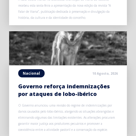
recebeu esta sexta-feira a apresentação da nova edição da revista “A
Falar de Viana”, publicação dedicada à preservação e divulgação da
história, da cultura e da identidade do concelho.
Nacional
10 Agosto, 2026
Governo reforça indemnizações
por ataques de lobo-ibérico
O Governo anunciou uma revisão do regime de indemnizações por
danos causados pelo lobo-ibérico, alargando as situações abrangidas e
eliminando algumas das limitações existentes. As alterações procuram
garantir maior justiça aos produtores pecuários e promover a
coexistência entre a atividade pastoril e a conservação da espécie.