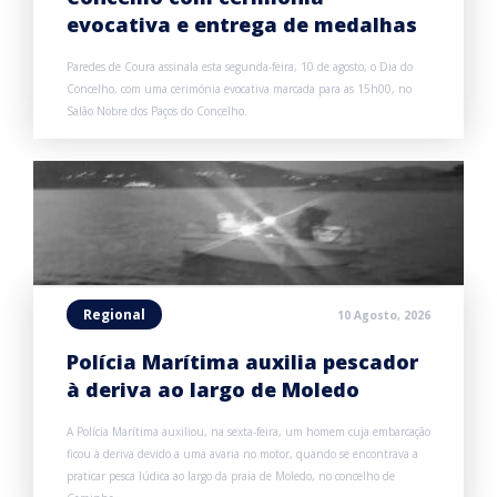
evocativa e entrega de medalhas
Paredes de Coura assinala esta segunda-feira, 10 de agosto, o Dia do
Concelho, com uma cerimónia evocativa marcada para as 15h00, no
Salão Nobre dos Paços do Concelho.
Regional
10 Agosto, 2026
Polícia Marítima auxilia pescador
à deriva ao largo de Moledo
A Polícia Marítima auxiliou, na sexta-feira, um homem cuja embarcação
ficou à deriva devido a uma avaria no motor, quando se encontrava a
praticar pesca lúdica ao largo da praia de Moledo, no concelho de