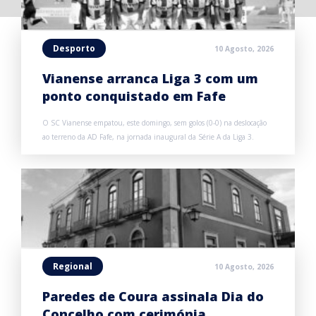
Desporto
10 Agosto, 2026
Vianense arranca Liga 3 com um
ponto conquistado em Fafe
O SC Vianense empatou, este domingo, sem golos (0-0) na deslocação
ao terreno da AD Fafe, na jornada inaugural da Série A da Liga 3.
Regional
10 Agosto, 2026
Paredes de Coura assinala Dia do
Concelho com cerimónia