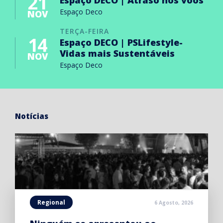
21
Espaço DECO | Atraso nos voos
Espaço Deco
NOV
TERÇA-FEIRA
14
Espaço DECO | PSLifestyle-
Vidas mais Sustentáveis
NOV
Espaço Deco
Notícias
Regional
6 Agosto, 2026