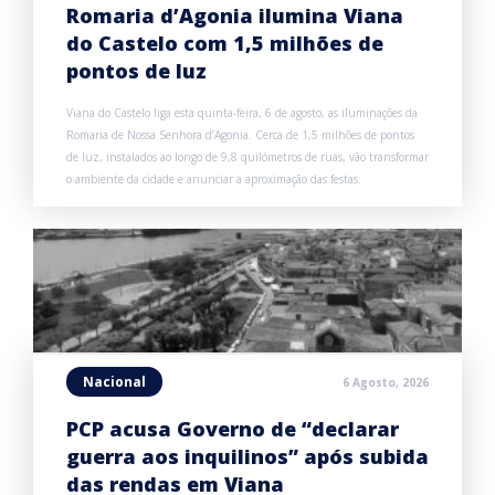
Romaria d’Agonia ilumina Viana
do Castelo com 1,5 milhões de
pontos de luz
Viana do Castelo liga esta quinta-feira, 6 de agosto, as iluminações da
Romaria de Nossa Senhora d’Agonia. Cerca de 1,5 milhões de pontos
de luz, instalados ao longo de 9,8 quilómetros de ruas, vão transformar
o ambiente da cidade e anunciar a aproximação das festas.
Nacional
6 Agosto, 2026
PCP acusa Governo de “declarar
guerra aos inquilinos” após subida
das rendas em Viana