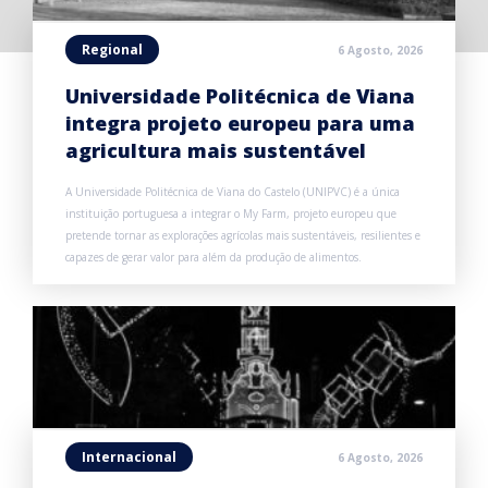
Regional
6 Agosto, 2026
Universidade Politécnica de Viana
integra projeto europeu para uma
agricultura mais sustentável
A Universidade Politécnica de Viana do Castelo (UNIPVC) é a única
instituição portuguesa a integrar o My Farm, projeto europeu que
pretende tornar as explorações agrícolas mais sustentáveis, resilientes e
capazes de gerar valor para além da produção de alimentos.
Internacional
6 Agosto, 2026