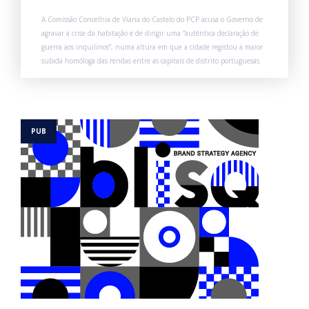
A Comissão Concelhia de Viana do Castelo do PCP acusa o Governo de
agravar a crise da habitação e de dirigir uma “autêntica declaração de
guerra aos inquilinos”, numa altura em que a cidade registou a maior
subida homóloga das rendas entre as capitais de distrito portuguesas.