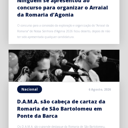
Ninguém se apresentou ao
concurso para organizar o Arraial
da Romaria d’Agonia
O concurso para a concessão da exploração e organização do “Arraial da
Romaria” de Nossa Senhora d’Agonia 2026 ficou deserto, depois de não
ter sido apresentada qualquer candidatura.
Nacional
6 Agosto, 2026
D.A.M.A. são cabeça de cartaz da
Romaria de São Bartolomeu em
Ponte da Barca
Os D.A.M.A. são o grande destaque da Romaria de São Bartolomeu,