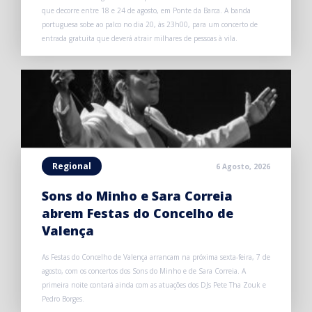
que decorre entre 18 e 24 de agosto, em Ponte da Barca. A banda
portuguesa sobe ao palco no dia 20, às 23h00, para um concerto de
entrada gratuita que deverá atrair milhares de pessoas à vila.
Regional
6 Agosto, 2026
Sons do Minho e Sara Correia
abrem Festas do Concelho de
Valença
As Festas do Concelho de Valença arrancam na próxima sexta-feira, 7 de
agosto, com os concertos dos Sons do Minho e de Sara Correia. A
primeira noite contará ainda com as atuações dos DJs Pete Tha Zouk e
Pedro Borges.