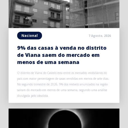
Nacional
7 Agosto, 2026
9% das casas à venda no distrito
de Viana saem do mercado em
menos de uma semana
O distrito de Viana do Castelo está entre os mercados imobiliários do
país com maior percentagem de casas vendidas em menos de sete dias.
No segundo trimestre de 2026, 9% dos imóveis anunciados na região
saíram do mercado em menos de uma semana, segundo uma análise
divulgada pelo idealista.