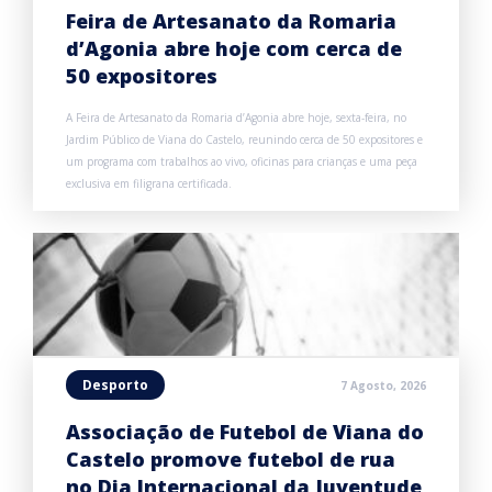
Feira de Artesanato da Romaria
d’Agonia abre hoje com cerca de
50 expositores
A Feira de Artesanato da Romaria d’Agonia abre hoje, sexta-feira, no
Jardim Público de Viana do Castelo, reunindo cerca de 50 expositores e
um programa com trabalhos ao vivo, oficinas para crianças e uma peça
exclusiva em filigrana certificada.
Desporto
7 Agosto, 2026
Associação de Futebol de Viana do
Castelo promove futebol de rua
no Dia Internacional da Juventude