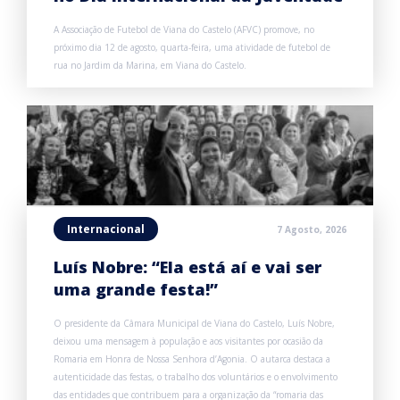
A Associação de Futebol de Viana do Castelo (AFVC) promove, no
próximo dia 12 de agosto, quarta-feira, uma atividade de futebol de
rua no Jardim da Marina, em Viana do Castelo.
Internacional
7 Agosto, 2026
Luís Nobre: “Ela está aí e vai ser
uma grande festa!”
O presidente da Câmara Municipal de Viana do Castelo, Luís Nobre,
deixou uma mensagem à população e aos visitantes por ocasião da
Romaria em Honra de Nossa Senhora d’Agonia. O autarca destaca a
autenticidade das festas, o trabalho dos voluntários e o envolvimento
das entidades que contribuem para a organização da “romaria das