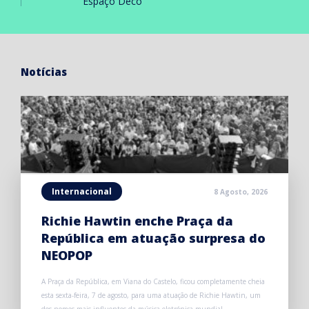
Espaço Deco
Notícias
Internacional
8 Agosto, 2026
Richie Hawtin enche Praça da
República em atuação surpresa do
NEOPOP
A Praça da República, em Viana do Castelo, ficou completamente cheia
esta sexta-feira, 7 de agosto, para uma atuação de Richie Hawtin, um