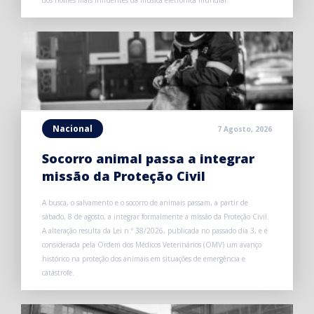
dos nomes mais influentes da música eletrónica mundial.
Nacional
7 Agosto, 2026
Socorro animal passa a integrar
missão da Proteção Civil
A busca, o salvamento e o socorro de animais passam, a partir de
sábado, 8 de agosto, a integrar formalmente a missão da Proteção Civil.
A alteração resulta da Lei n.º 38/2026, publicada no passado dia 3, e é
considerada pela Ordem dos Médicos Veterinários (OMV) um avanço
histórico na proteção dos animais em situações de emergência e
catástrofe.