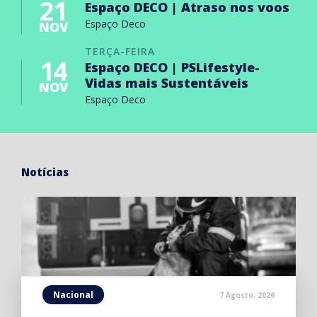
21
Espaço DECO | Atraso nos voos
Espaço Deco
NOV
TERÇA-FEIRA
14
Espaço DECO | PSLifestyle-
Vidas mais Sustentáveis
NOV
Espaço Deco
Notícias
Nacional
7 Agosto, 2026