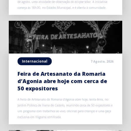
de agosto, uma atividade de observação do eclipse solar. A iniciativa
começa às 18h30, no Estádio Municipal, e é aberta à comunidade.
Internacional
7 Agosto, 2026
Feira de Artesanato da Romaria
d’Agonia abre hoje com cerca de
50 expositores
A Feira de Artesanato da Romaria d’Agonia abre hoje, sexta-feira, no
Jardim Público de Viana do Castelo, reunindo cerca de 50 expositores e
um programa com trabalhos ao vivo, oficinas para crianças e uma peça
exclusiva em filigrana certificada.