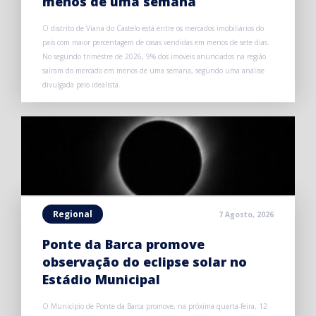
menos de uma semana
O distrito de Viana do Castelo está entre os mercados imobiliários do
país com maior percentagem de casas vendidas em menos de sete dias.
No segundo trimestre de 2026, 9% dos imóveis anunciados na região
saíram do mercado em menos de uma semana, segundo uma análise
divulgada pelo idealista.
Regional
7 Agosto, 2026
Ponte da Barca promove
observação do eclipse solar no
Estádio Municipal
O Município de Ponte da Barca promove, na próxima quarta-feira, 12