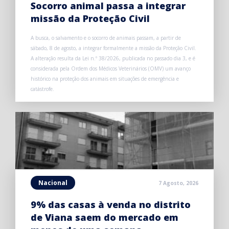
Socorro animal passa a integrar
missão da Proteção Civil
A busca, o salvamento e o socorro de animais passam, a partir de
sábado, 8 de agosto, a integrar formalmente a missão da Proteção Civil.
A alteração resulta da Lei n.º 38/2026, publicada no passado dia 3, e é
considerada pela Ordem dos Médicos Veterinários (OMV) um avanço
histórico na proteção dos animais em situações de emergência e
catástrofe.
Nacional
7 Agosto, 2026
9% das casas à venda no distrito
de Viana saem do mercado em