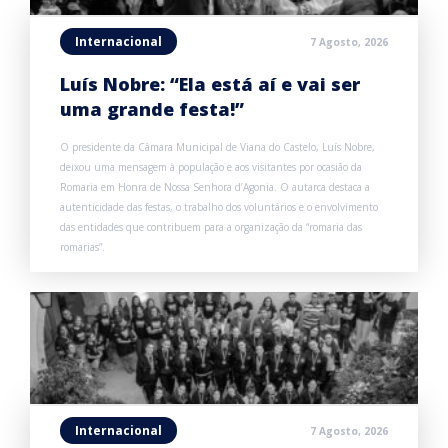
Internacional
7 Agosto, 2026
Luís Nobre: “Ela está aí e vai ser
uma grande festa!”
O presidente da Câmara Municipal de Viana do Castelo, Luís Nobre,
deixou uma mensagem à população e aos visitantes por ocasião da
Romaria em Honra de Nossa Senhora d’Agonia. O autarca destaca a
autenticidade das festas, o trabalho dos voluntários e o envolvimento
das entidades que contribuem para a organização da “romaria das
romarias”.
Internacional
7 Agosto, 2026