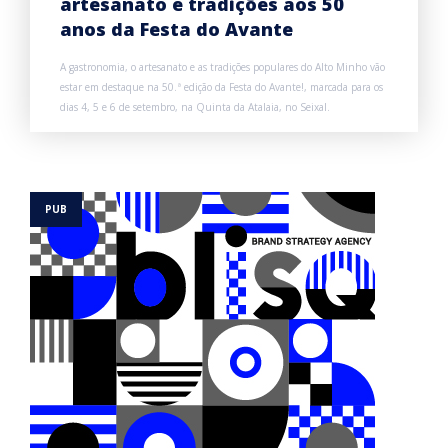
artesanato e tradições aos 50
anos da Festa do Avante
A gastronomia, o artesanato e as tradições populares do Alto Minho vão
estar em destaque na 50.ª edição da Festa do Avante!, marcada para os
dias 4, 5 e 6 de setembro, na Quinta da Atalaia, no Seixal.