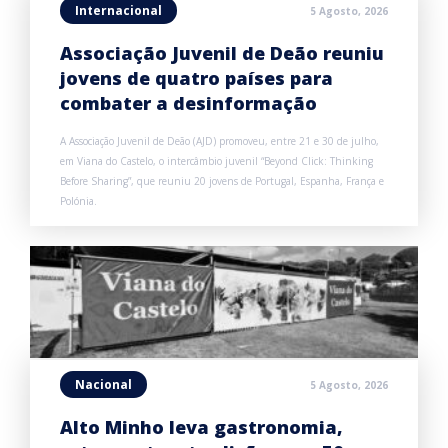
Internacional
5 Agosto, 2026
Associação Juvenil de Deão reuniu
jovens de quatro países para
combater a desinformação
A Associação Juvenil de Deão (AJD) promoveu, entre 21 e 30 de julho,
em Viana do Castelo, o intercâmbio juvenil “Beyond Click: Thinking
Before Sharing”, que reuniu 20 jovens de Portugal, Espanha, França e
Polónia.
Nacional
5 Agosto, 2026
Alto Minho leva gastronomia,