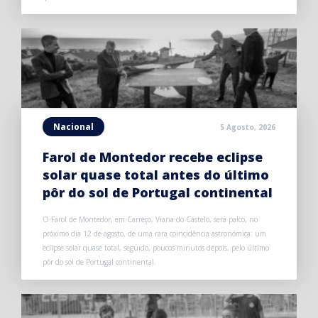
Nacional
5 Agosto, 2026
Farol de Montedor recebe eclipse
solar quase total antes do último
pôr do sol de Portugal continental
O Farol de Montedor, em Carreço, Viana do Castelo, será palco, no
próximo dia 12 de agosto, de uma rara coincidência astronómica: um
eclipse solar quase total, seguido, poucos minutos depois, pelo último
pôr do sol de Portugal continental.