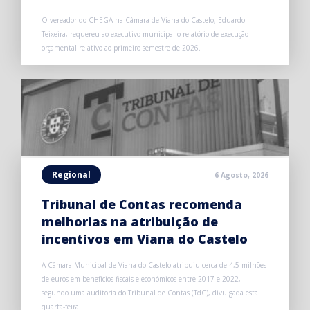
O vereador do CHEGA na Câmara de Viana do Castelo, Eduardo
Teixeira, requereu ao executivo municipal o relatório de execução
orçamental relativo ao primeiro semestre de 2026.
Regional
6 Agosto, 2026
Tribunal de Contas recomenda
melhorias na atribuição de
incentivos em Viana do Castelo
A Câmara Municipal de Viana do Castelo atribuiu cerca de 4,5 milhões
de euros em benefícios fiscais e económicos entre 2017 e 2022,
segundo uma auditoria do Tribunal de Contas (TdC), divulgada esta
quarta-feira.