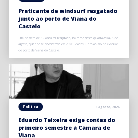
Praticante de windsurf resgatado
junto ao porto de Viana do
Castelo
Um homem de 52 anos foi resgatado, na tarde desta quarta-feira, 5 de
agosto, quando se encontrava em dificuldades junto ao molhe exterior
do porto de Viana do Castelo.
Política
6 Agosto, 2026
Eduardo Teixeira exige contas do
primeiro semestre à Câmara de
Viana