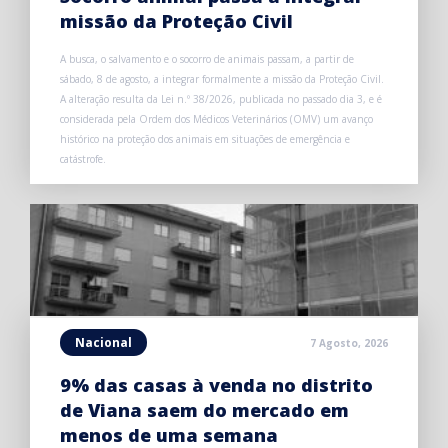
missão da Proteção Civil
A busca, o salvamento e o socorro de animais passam, a partir de
sábado, 8 de agosto, a integrar formalmente a missão da Proteção Civil.
A alteração resulta da Lei n.º 38/2026, publicada no passado dia 3, e é
considerada pela Ordem dos Médicos Veterinários (OMV) um avanço
histórico na proteção dos animais em situações de emergência e
catástrofe.
Nacional
7 Agosto, 2026
9% das casas à venda no distrito
de Viana saem do mercado em
menos de uma semana