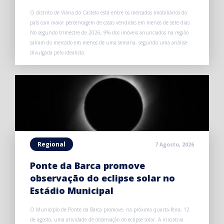
O distrito de Viana do Castelo está entre os mercados imobiliários do
país com maior percentagem de casas vendidas em menos de sete dias.
No segundo trimestre de 2026, 9% dos imóveis anunciados na região
saíram do mercado em menos de uma semana, segundo uma análise
divulgada pelo idealista.
Regional
7 Agosto, 2026
Ponte da Barca promove
observação do eclipse solar no
Estádio Municipal
O Município de Ponte da Barca promove, na próxima quarta-feira, 12
de agosto, uma atividade de observação do eclipse solar. A iniciativa