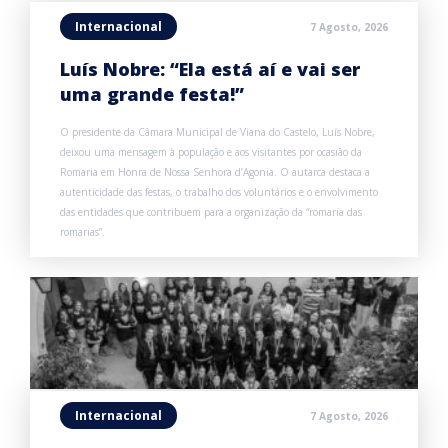
Internacional
7 Agosto, 2026
Luís Nobre: “Ela está aí e vai ser
uma grande festa!”
O presidente da Câmara Municipal de Viana do Castelo, Luís Nobre,
deixou uma mensagem à população e aos visitantes por ocasião da
Romaria em Honra de Nossa Senhora d’Agonia. O autarca destaca a
autenticidade das festas, o trabalho dos voluntários e o envolvimento
das entidades que contribuem para a organização da “romaria das
romarias”.
Internacional
7 Agosto, 2026