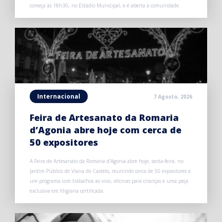
começa às 18h30, no Estádio Municipal, e é aberta à comunidade.
Internacional
7 Agosto, 2026
Feira de Artesanato da Romaria
d’Agonia abre hoje com cerca de
50 expositores
A Feira de Artesanato da Romaria d’Agonia abre hoje, sexta-feira, no
Jardim Público de Viana do Castelo, reunindo cerca de 50 expositores e
um programa com trabalhos ao vivo, oficinas para crianças e uma peça
exclusiva em filigrana certificada.