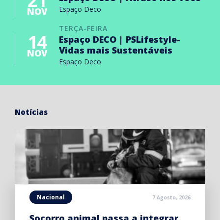
21
Espaço Deco
NOV
TERÇA-FEIRA
14
Espaço DECO | PSLifestyle-
Vidas mais Sustentáveis
NOV
Espaço Deco
Notícias
Nacional
7 Agosto, 2026
Socorro animal passa a integrar