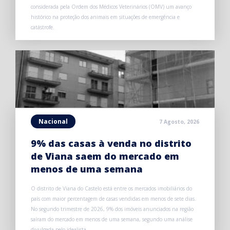
considerada pela Ordem dos Médicos Veterinários (OMV) um avanço
histórico na proteção dos animais em situações de emergência e
catástrofe.
Nacional
7 Agosto, 2026
9% das casas à venda no distrito
de Viana saem do mercado em
menos de uma semana
O distrito de Viana do Castelo está entre os mercados imobiliários do
país com maior percentagem de casas vendidas em menos de sete dias.
No segundo trimestre de 2026, 9% dos imóveis anunciados na região
saíram do mercado em menos de uma semana, segundo uma análise
divulgada pelo idealista.