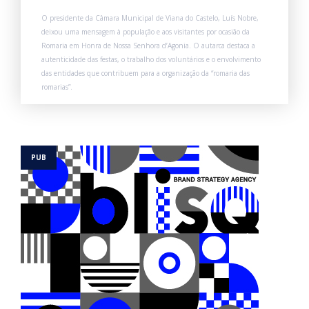
O presidente da Câmara Municipal de Viana do Castelo, Luís Nobre,
deixou uma mensagem à população e aos visitantes por ocasião da
Romaria em Honra de Nossa Senhora d’Agonia. O autarca destaca a
autenticidade das festas, o trabalho dos voluntários e o envolvimento
das entidades que contribuem para a organização da “romaria das
romarias”.