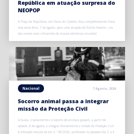
República em atuação surpresa do
NEOPOP
A Praça da República, em Viana do Castelo, ficou completamente cheia
esta sexta-feira, 7 de agosto, para uma atuação de Richie Hawtin, um
dos nomes mais influentes da música eletrónica mundial.
Nacional
7 Agosto, 2026
Socorro animal passa a integrar
missão da Proteção Civil
A busca, o salvamento e o socorro de animais passam, a partir de
sábado, 8 de agosto, a integrar formalmente a missão da Proteção Civil.
A alteração resulta da Lei n.º 38/2026, publicada no passado dia 3, e é