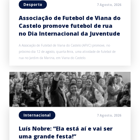
Desporto
7 Agosto, 2026
Associação de Futebol de Viana do
Castelo promove futebol de rua
no Dia Internacional da Juventude
A Associação de Futebol de Viana do Castelo (AFVC) promove, no
próximo dia 12 de agosto, quarta-feira, uma atividade de futebol de
rua no Jardim da Marina, em Viana do Castelo.
Internacional
7 Agosto, 2026
Luís Nobre: “Ela está aí e vai ser
uma grande festa!”