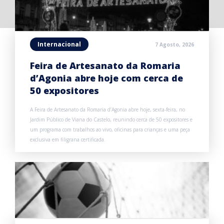
Internacional
7 Agosto, 2026
Feira de Artesanato da Romaria
d’Agonia abre hoje com cerca de
50 expositores
A Feira de Artesanato da Romaria d’Agonia abre hoje, sexta-feira, no
Jardim Público de Viana do Castelo, reunindo cerca de 50 expositores e
um programa com trabalhos ao vivo, oficinas para crianças e uma peça
exclusiva em filigrana certificada.