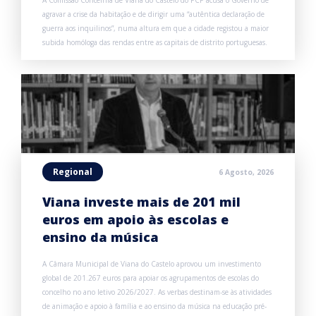
A Comissão Concelhia de Viana do Castelo do PCP acusa o Governo de
agravar a crise da habitação e de dirigir uma “autêntica declaração de
guerra aos inquilinos”, numa altura em que a cidade registou a maior
subida homóloga das rendas entre as capitais de distrito portuguesas.
Regional
6 Agosto, 2026
Viana investe mais de 201 mil
euros em apoio às escolas e
ensino da música
A Câmara Municipal de Viana do Castelo aprovou um investimento
global de 201.267 euros para apoiar os agrupamentos de escolas do
concelho no ano letivo 2026/2027. As verbas destinam-se às atividades
de animação e apoio à família e ao ensino da música na educação pré-