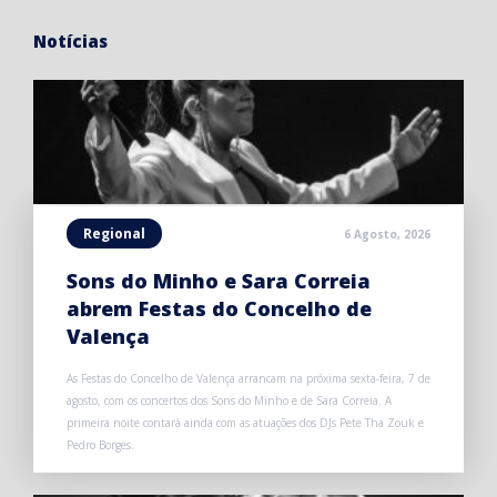
Notícias
Regional
6 Agosto, 2026
Sons do Minho e Sara Correia
abrem Festas do Concelho de
Valença
As Festas do Concelho de Valença arrancam na próxima sexta-feira, 7 de
agosto, com os concertos dos Sons do Minho e de Sara Correia. A
primeira noite contará ainda com as atuações dos DJs Pete Tha Zouk e
Pedro Borges.