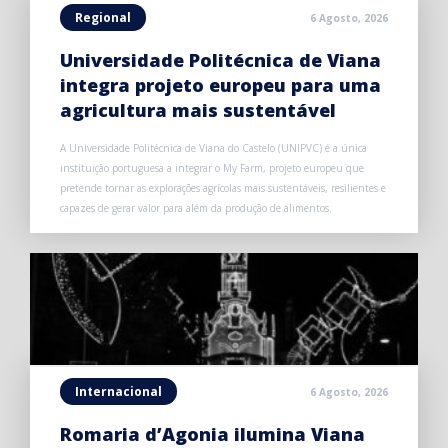
Regional
6 Agosto, 2026
Universidade Politécnica de Viana
integra projeto europeu para uma
agricultura mais sustentável
A Universidade Politécnica de Viana do Castelo (UNIPVC) é a única
instituição portuguesa a integrar o My Farm, projeto europeu que
pretende tornar as explorações agrícolas mais sustentáveis, resilientes e
capazes de gerar valor para além da produção de alimentos.
Internacional
6 Agosto, 2026
Romaria d’Agonia ilumina Viana