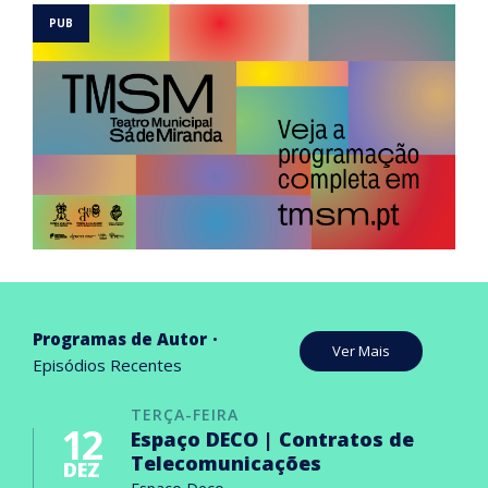
Programas de Autor
Ver Mais
Episódios Recentes
TERÇA-FEIRA
12
Espaço DECO | Contratos de
Telecomunicações
DEZ