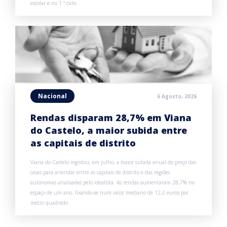
escolar e no 1.º ciclo.
Nacional
6 Agosto, 2026
Rendas disparam 28,7% em Viana
do Castelo, a maior subida entre
as capitais de distrito
Viana do Castelo registou, em julho, a maior subida anual do preço das
casas para arrendar entre as capitais de distrito e das regiões
autónomas analisadas pelo idealista. As rendas aumentaram 28,7% no
espaço de um ano, fixando-se num valor mediano de 12,2 euros por
metro quadrado.