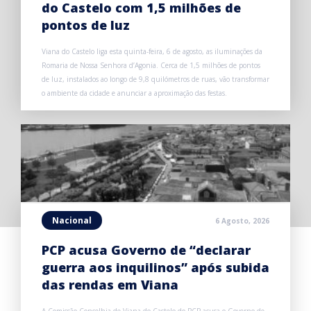
do Castelo com 1,5 milhões de
pontos de luz
Viana do Castelo liga esta quinta-feira, 6 de agosto, as iluminações da
Romaria de Nossa Senhora d’Agonia. Cerca de 1,5 milhões de pontos
de luz, instalados ao longo de 9,8 quilómetros de ruas, vão transformar
o ambiente da cidade e anunciar a aproximação das festas.
Nacional
6 Agosto, 2026
PCP acusa Governo de “declarar
guerra aos inquilinos” após subida
das rendas em Viana