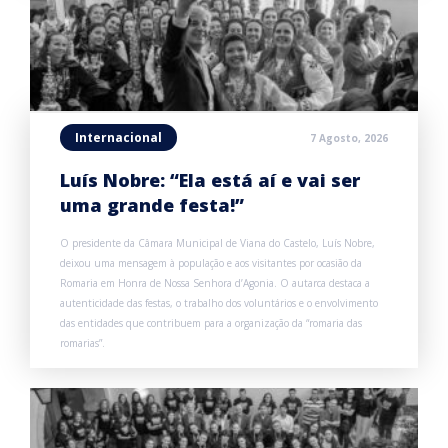
Internacional
7 Agosto, 2026
Luís Nobre: “Ela está aí e vai ser
uma grande festa!”
O presidente da Câmara Municipal de Viana do Castelo, Luís Nobre,
deixou uma mensagem à população e aos visitantes por ocasião da
Romaria em Honra de Nossa Senhora d’Agonia. O autarca destaca a
autenticidade das festas, o trabalho dos voluntários e o envolvimento
das entidades que contribuem para a organização da “romaria das
romarias”.