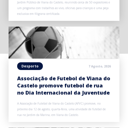
Jardim Público de Viana do Castelo, reunindo cerca de 50 expositores e
um programa com trabalhos ao vivo, oficinas para crianças e uma peça
exclusiva em filigrana certificada.
Desporto
7 Agosto, 2026
Associação de Futebol de Viana do
Castelo promove futebol de rua
no Dia Internacional da Juventude
A Associação de Futebol de Viana do Castelo (AFVC) promove, no
próximo dia 12 de agosto, quarta-feira, uma atividade de futebol de
rua no Jardim da Marina, em Viana do Castelo.