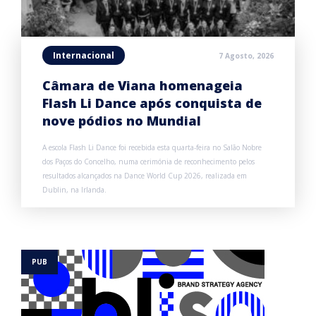
Internacional
7 Agosto, 2026
Câmara de Viana homenageia
Flash Li Dance após conquista de
nove pódios no Mundial
A escola Flash Li Dance foi recebida esta quarta-feira no Salão Nobre
dos Paços do Concelho, numa cerimónia de reconhecimento pelos
resultados alcançados na Dance World Cup 2026, realizada em
Dublin, na Irlanda.