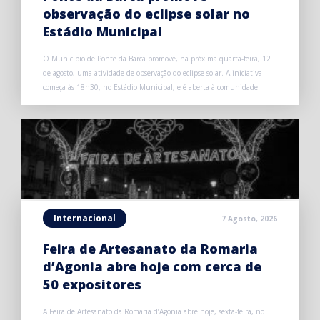
observação do eclipse solar no
Estádio Municipal
O Município de Ponte da Barca promove, na próxima quarta-feira, 12
de agosto, uma atividade de observação do eclipse solar. A iniciativa
começa às 18h30, no Estádio Municipal, e é aberta à comunidade.
Internacional
7 Agosto, 2026
Feira de Artesanato da Romaria
d’Agonia abre hoje com cerca de
50 expositores
A Feira de Artesanato da Romaria d’Agonia abre hoje, sexta-feira, no