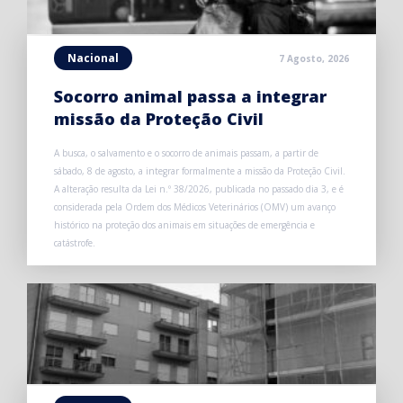
Nacional
7 Agosto, 2026
Socorro animal passa a integrar
missão da Proteção Civil
A busca, o salvamento e o socorro de animais passam, a partir de
sábado, 8 de agosto, a integrar formalmente a missão da Proteção Civil.
A alteração resulta da Lei n.º 38/2026, publicada no passado dia 3, e é
considerada pela Ordem dos Médicos Veterinários (OMV) um avanço
histórico na proteção dos animais em situações de emergência e
catástrofe.