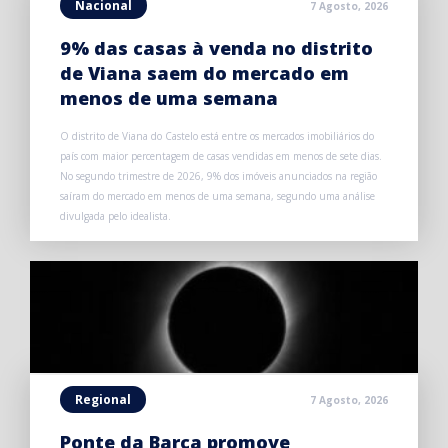
Nacional
7 Agosto, 2026
9% das casas à venda no distrito
de Viana saem do mercado em
menos de uma semana
O distrito de Viana do Castelo está entre os mercados imobiliários do
país com maior percentagem de casas vendidas em menos de sete dias.
No segundo trimestre de 2026, 9% dos imóveis anunciados na região
saíram do mercado em menos de uma semana, segundo uma análise
divulgada pelo idealista.
Regional
7 Agosto, 2026
Ponte da Barca promove